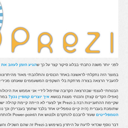
לפני יותר משנה כתבתי בבלוג סיקור קצר על כך ש
הגיע הזמן לעזוב את ה-Power Point ולעבור ל- i
במוצר הזה נתקלתי לראשונה באחד הכנסים והתלהבתי מאוד מהיתרונות שה
להעביר הרצאה בצורה מרתקת בלי השקפים המשעממים שאנחנו מכירים
(אפילו הקדים קצת) והכנתי מצגת בנושא
איך יוצרים קמפיין נכון?
במהל
שקיימת ההתעניינות רבה ב-Prezi אך לצערי לא הייתה 
שתומכת בעברית (היה קיים טמפלייט אחד בלבד שתמך בעברית) וכך נוצ
הטמפלייטים
שעזר לרובכם להתקדם ולנטוש את הPower-point ולהתחיל ליצור מצגות מדהימות ומגניבות.
דבר נוסף שכדאי לדעת על היתרון בשימוש ב-Prezi זה שהם השכילו והשיקו את