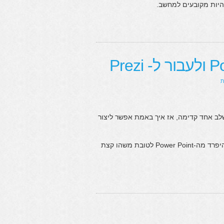
היות מקובעים למחשב.
שלב אחד קדימה, אז איך באמת אפשר ליצור
תתפלאו אבל זה באמת לא כך- כך קשה, בעזרת Prezi גם אתם תוכלו להיפרד מה-Power Point לטובת משהו קצת