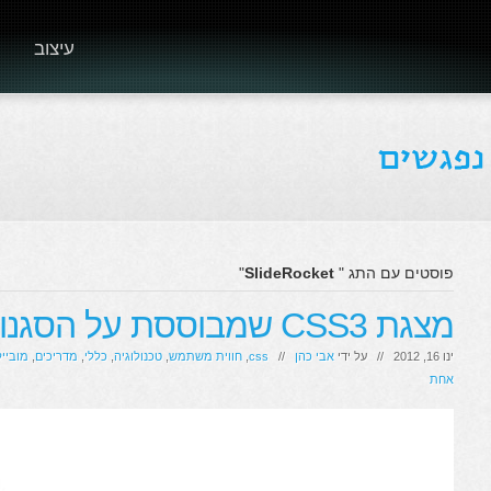
עיצוב
פוסטים עם התג "
SlideRocket
"
מצגת CSS3 שמבוססת על הסגנון של Prezi
ינו 16, 2012 // על ידי
אבי כהן
//
css
,
חווית משתמש
,
טכנולוגיה
,
כללי
,
מדריכים
,
מובייל
אחת