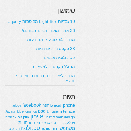
שימושון
10 גלריות Light-Box מבוססות Jquery
36 אתרי מאגרי תמונות בחינם!
מדריך לעיצוב לוגו תוך דקות
33 טקסטורות גנדרניות
פסיכולוגית צבעים
מחולל טקסטים למעצבים
מדריך ליצירת כפתור אינטראקטיבי
+PSD
תגיות
facebook
html5
iphone
ipad
adobe
psd
ui
user interface
Javascripit
photoshop
אייפון
אייפד
web design
אייקונים
אנימציה
חווית
השראה
אפליקציה
דפוס
וורדפרס
טכנולוגיה
משתמש
חינם
טוויטר
כרטיס