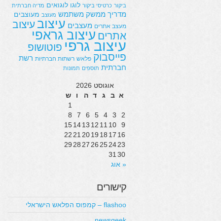
לוגו
לוגואים
ביקור
כרטיסי ביקור
מדיה חברתית
מדריך
ממשק משתמש
מעוצבים
מעוצב
עיצוב
עיצוב
מעצבים
מעצב אתרים
עיצוב גראפי
אתרים
עיצוב גרפי
פוטושופ
פייסבוק
רשת
פלאש
רשתות חברתיות
חברתית
תוספים
תמונות
אוגוסט 2026
א
ב
ג
ד
ה
ו
ש
1
8
7
6
5
4
3
2
15
14
13
12
11
10
9
22
21
20
19
18
17
16
29
28
27
26
25
24
23
31
30
« אוג
קישורים
flashoo – קמפוס הפלאש הישראלי
newsgeek