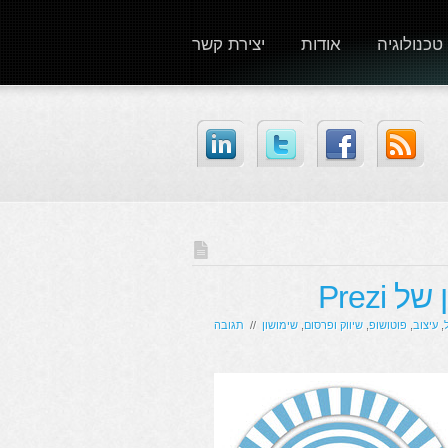
טכנולוגיה
אודות
יצירת קשר
,
עיצוב
,
פוטושופ
,
שיווק ופרסום
,
שימושון
//
תגובה