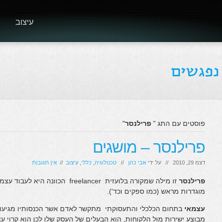
עיצוב
פוסטים עם התג "
פרילנסר
"
פרילנסר – מושגים
דצמ 29, 2010 // על ידי
אבי כהן
//
טכנולוגיה
,
כללי
,
עיצוב
//
אין תגובות
פרילנסר
זו מילה שמקורה בלועזית freelancer
מוגדרות מראש (כמו ספקים וכד').
עצמאי
בתחום הכלכלי והתעסוקתי מתקשר לאדם אשר הכנסותיו מגיעות
מבוצע ישירות מול הלקוחות, הוא הבעלים של העסק שלו לכן הוא קרוי ע