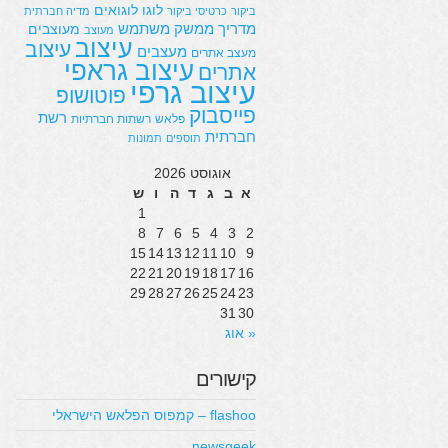
לוגו
לוגואים
ביקור
כרטיסי ביקור
מדיה חברתית
מדריך
ממשק משתמש
מעוצבים
מעוצב
עיצוב
עיצוב
מעצבים
מעצב אתרים
עיצוב גראפי
אתרים
עיצוב גרפי
פוטושופ
פייסבוק
רשת
פלאש
רשתות חברתיות
חברתית
תוספים
תמונות
אוגוסט 2026
א
ב
ג
ד
ה
ו
ש
1
8
7
6
5
4
3
2
15
14
13
12
11
10
9
22
21
20
19
18
17
16
29
28
27
26
25
24
23
31
30
« אוג
קישורים
flashoo – קמפוס הפלאש הישראלי
newsgeek