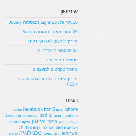
שימושון
10 גלריות Light-Box מבוססות Jquery
36 אתרי מאגרי תמונות בחינם!
מדריך לעיצוב לוגו תוך דקות
33 טקסטורות גנדרניות
פסיכולוגית צבעים
מחולל טקסטים למעצבים
מדריך ליצירת כפתור אינטראקטיבי
+PSD
תגיות
facebook
html5
iphone
ipad
adobe
psd
ui
user interface
Javascripit
photoshop
אייפון
אייפד
web design
אייקונים
אנימציה
חווית
השראה
אפליקציה
דפוס
וורדפרס
טכנולוגיה
משתמש
חינם
טוויטר
כרטיס