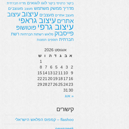
לוגו
לוגואים
ביקור
כרטיסי ביקור
מדיה חברתית
מדריך
ממשק משתמש
מעוצבים
מעוצב
עיצוב
עיצוב
מעצבים
מעצב אתרים
עיצוב גראפי
אתרים
עיצוב גרפי
פוטושופ
פייסבוק
רשת
פלאש
רשתות חברתיות
חברתית
תוספים
תמונות
אוגוסט 2026
א
ב
ג
ד
ה
ו
ש
1
8
7
6
5
4
3
2
15
14
13
12
11
10
9
22
21
20
19
18
17
16
29
28
27
26
25
24
23
31
30
« אוג
קישורים
flashoo – קמפוס הפלאש הישראלי
newsgeek