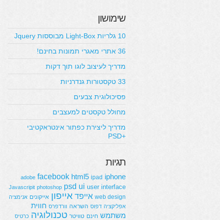
שימושון
10 גלריות Light-Box מבוססות Jquery
36 אתרי מאגרי תמונות בחינם!
מדריך לעיצוב לוגו תוך דקות
33 טקסטורות גנדרניות
פסיכולוגית צבעים
מחולל טקסטים למעצבים
מדריך ליצירת כפתור אינטראקטיבי
+PSD
תגיות
facebook
html5
iphone
ipad
adobe
psd
ui
user interface
Javascripit
photoshop
אייפון
אייפד
web design
אייקונים
אנימציה
חווית
השראה
אפליקציה
דפוס
וורדפרס
טכנולוגיה
משתמש
חינם
טוויטר
כרטיס