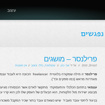
עיצוב
פרילנסר – מושגים
דצמ 29, 2010 // על ידי
אבי כהן
//
טכנולוגיה
,
כללי
,
עיצוב
//
אין תגובות
פרילנסר
זו מילה שמקורה בלועזית freelancer
מוגדרות מראש (כמו ספקים וכד').
עצמאי
בתחום הכלכלי והתעסוקתי מתקשר לאדם אשר הכנסותיו מגיעות
מבוצע ישירות מול הלקוחות, הוא הבעלים של העסק שלו לכן הוא קרוי ע
בניגוד ליחסי עובד מעביד שיש כשאדם עובד בתור שכיר המקבל משכור