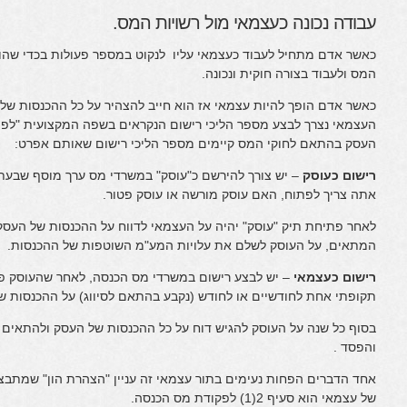
עבודה נכונה כעצמאי מול רשויות המס.
כאשר אדם מתחיל לעבוד כעצמאי עליו לנקוט במספר פעולות בכדי שהוא 
המס ולעבוד בצורה חוקית ונכונה.
כאשר אדם הופך להיות עצמאי אז הוא חייב להצהיר על כל ההכנסות של
העצמאי נצרך לבצע מספר הליכי רישום הנקראים בשפה המקצועית "לפתוח
העסק בהתאם לחוקי המס קיימים מספר הליכי רישום שאותם אפרט:
רישום כעוסק
– יש צורך להירשם כ"עוסק" במשרדי מס ערך מוסף שבעת 
אתה צריך לפתוח, האם עוסק מורשה או עוסק פטור.
לאחר פתיחת תיק "עוסק" יהיה על העצמאי לדווח על ההכנסות של העסק 
המתאים, על העוסק לשלם את עלויות המע"מ השוטפות של ההכנסות.
רישום כעצמאי
– יש לבצע רישום במשרדי מס הכנסה, לאחר שהעוסק פות
תקופתי אחת לחודשיים או לחודש (נקבע בהתאם לסיווג) על ההכנסות 
בסוף כל שנה על העוסק להגיש דוח על כל ההכנסות של העסק ולהתאים
והפסד .
אחד הדברים הפחות נעימים בתור עצמאי זה עניין "הצהרת הון" שמתבצ
של עצמאי הוא סעיף 2(1) לפקודת מס הכנסה.