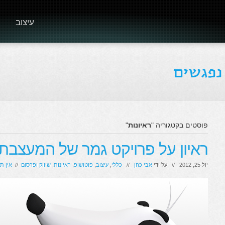
עיצוב
פוסטים בקטגוריה "
ראיונות
"
ראיון על פרויקט גמר של המעצבת ס
יול 25, 2012 // על ידי
אבי כהן
//
כללי
,
עיצוב
,
פוטושופ
,
ראיונות
,
שיווק ופרסום
//
אין ת