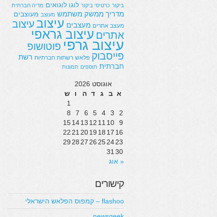
לוגו
לוגואים
ביקור
כרטיסי ביקור
מדיה חברתית
מדריך
ממשק משתמש
מעוצבים
מעוצב
עיצוב
עיצוב
מעצבים
מעצב אתרים
עיצוב גראפי
אתרים
עיצוב גרפי
פוטושופ
פייסבוק
רשת
פלאש
רשתות חברתיות
חברתית
תוספים
תמונות
אוגוסט 2026
א
ב
ג
ד
ה
ו
ש
1
8
7
6
5
4
3
2
15
14
13
12
11
10
9
22
21
20
19
18
17
16
29
28
27
26
25
24
23
31
30
« אוג
קישורים
flashoo – קמפוס הפלאש הישראלי
newsgeek