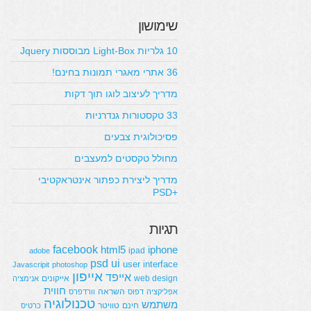
שימושון
10 גלריות Light-Box מבוססות Jquery
36 אתרי מאגרי תמונות בחינם!
מדריך לעיצוב לוגו תוך דקות
33 טקסטורות גנדרניות
פסיכולוגית צבעים
מחולל טקסטים למעצבים
מדריך ליצירת כפתור אינטראקטיבי
+PSD
תגיות
facebook
html5
iphone
ipad
adobe
psd
ui
user interface
Javascripit
photoshop
אייפון
אייפד
web design
אייקונים
אנימציה
חווית
השראה
אפליקציה
דפוס
וורדפרס
טכנולוגיה
משתמש
חינם
טוויטר
כרטיס