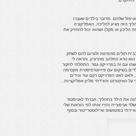
 להתקדם.
טיפול שלהם. מדובר בילדים שעברו
ליך הזה מגיע להליכה, האפליקציה
הליכון או מקל) ושהוא יכול להחזיק את
 בבית חולים מהמיטה ולגרום להם לשחק
וא נורא התלהב מהרעיון, והראה לי
הו עם זה בפרוייקט גמר. התחלתי לחקור
לדים בשיקום עם פיזיוטרפיסטית מקסימה
ולאט לאט הפרוייקט רקם עור וגידים
ל האינטרנט והורדתי מליון אפליקציות…
וה את הילד בתהליך, חברתי לאנימטור
לד אנימצייה והזיז אותו לפי הוראות שלי.
יירתי בפוטושופ ואיילוסטרייטור ובסוף