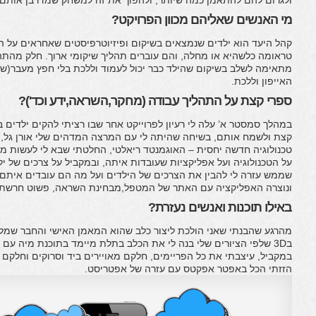
ולגרום להם להתאמן כמה שיותר, ולהפוך את זה למשחק שמדרבן אותם
מי האנשים שאליהם מכוון הפרויקט?
קהל היעד הוא ילדים שנמצאים בשיקום ופיזיוטרפיסטים שאחראים על ה
טראומה כלשהיא או מחלה, והם עוברים תהליך שיקומי ארוך. חלק מהתה
מתאימה לשלב בשיקום שהילד כבר יכול לעמוד וללכת בלי חפץ מעבר(שזה 
האייפון וללכת.
ספרי קצת על התהליך עבודה (מחקר,השראה,ידע וכד')?
במהלך סמסטר א’ עלה לי רעיון לפרוייקט אחר שבו רציתי להקים ילדים
קצת ולשמח אותם, בשיחה שהיתה לי עם המרצה המדהים שלי אורן גל, ה
טכנולוגיה חדשה יחסית – האוגמנטד ריאלטי, החלטתי שבא לי לעשות מש
על הטכנולוגיה ועל אפליקציות שעובדות איתה, ובמקביל על צרכים של י
שממש עזרה לי להבין את הצרכים של הילדים ועל מה הם עובדים איתם, 
ונוצרה האפליקציה עם האתר של המטפל,מבחינת השראה, פשוט חרשתי ע
באילו תוכנות ואנשים נעזרת?
מהרגע שהבנתי שאני הולכת ליצור כלב שהוא המאמן האישי והחבר שמלו
ב3D שלפי הציורים שלי בנה לי את הכלב בתלת מיימד בתוכנת מיה עם ש
במקביל, עיצבתי את כל הפריימים, חלקם מאויירים ביד וסרוקים וחלקם א
הזזתי הכל באפטר אפקטס עם עזרה של אפטריסט.