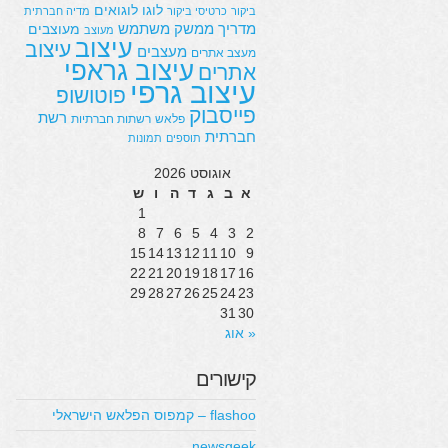
לוגו
לוגואים
ביקור
כרטיסי ביקור
מדיה חברתית
מדריך
ממשק משתמש
מעוצבים
מעוצב
עיצוב
עיצוב
מעצבים
מעצב אתרים
עיצוב גראפי
אתרים
עיצוב גרפי
פוטושופ
פייסבוק
רשת
פלאש
רשתות חברתיות
חברתית
תוספים
תמונות
אוגוסט 2026
א
ב
ג
ד
ה
ו
ש
1
8
7
6
5
4
3
2
15
14
13
12
11
10
9
22
21
20
19
18
17
16
29
28
27
26
25
24
23
31
30
« אוג
קישורים
flashoo – קמפוס הפלאש הישראלי
newsgeek