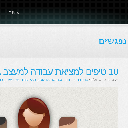
עיצוב
10 טיפים למציאת עבודה למעצב גרפי
יול 3, 2012 // על ידי
אבי כהן
//
חווית משתמש
,
טכנולוגיה
,
כללי
,
לוח דרושים
,
עיצוב
,
פו