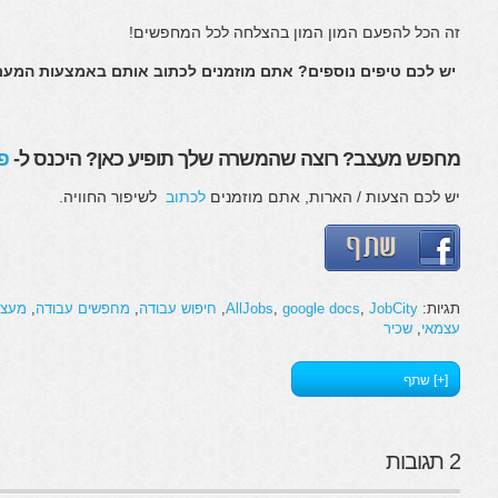
זה הכל להפעם המון המון בהצלחה לכל המחפשים!
יש לכם טיפים נוספים? אתם מוזמנים לכתוב אותם באמצעות המער
מחפש מעצב? רוצה שהמשרה שלך תופיע כאן? היכנס ל-
פ
יש לכם הצעות / הארות, אתם מוזמנים
לכתוב
לשיפור החוויה.
תגיות:
JobCity
,
google docs
,
AllJobs
,
חיפוש עבודה
,
מחפשים עבודה
,
מעצ
עצמאי
,
שכיר
[+] שתף
2 תגובות