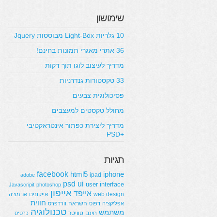
שימושון
10 גלריות Light-Box מבוססות Jquery
36 אתרי מאגרי תמונות בחינם!
מדריך לעיצוב לוגו תוך דקות
33 טקסטורות גנדרניות
פסיכולוגית צבעים
מחולל טקסטים למעצבים
מדריך ליצירת כפתור אינטראקטיבי
+PSD
תגיות
facebook
html5
iphone
ipad
adobe
psd
ui
user interface
Javascripit
photoshop
אייפון
אייפד
web design
אייקונים
אנימציה
חווית
השראה
אפליקציה
דפוס
וורדפרס
טכנולוגיה
משתמש
חינם
טוויטר
כרטיס