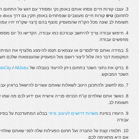
3. עצבו קורות חיים ונסחו אותם באופן נקי ומסודר עם דגש על התחום המ
לתחום)
טיפ
תשומת לב שונה מכל הקו"ח שהמעסיק מוצף בהם (רצוי שקו"ח יהיו עמו
4. חיפוש עבודה צריך להיחשב עבורכם כמו עבודה, הקדישו כל יום מס
מחפשים עבודה
5. במידה ואתם פרילנסרים או עצמאים תנסו להימנע מלצרף את המיתו
המקומות דבר כזה עלול ליצור רושם מול המעסיק שהעצמאות שלכם חשו
6. בדקו את נתוני השכר בתחום ניתן להיעזר בטבלה של
AllJobs
/
obCity
השכר המבוקש.
7. נסו לחשוב ולהתכונן היטב לשאלות שאתם עשויים להישאל בראיון עבודה
8. כאשר אתם שולחים קו"ח הכניסו פנייה אישית אם ידוע לכם מה שמו ש
תשומת לב.
9. היעזרו בפינת
משרות דרושים לעיצוב גרפי
בבלוג המתעדכנת על בסיס י
עבודה
10. תלמדו קצת על החברה ועל תחום הפעילות שלה לפני שאתם שולחים 
אם היא מתאימה לכם.