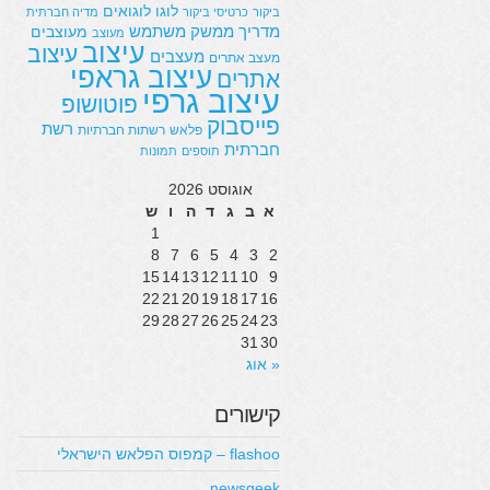
לוגו
לוגואים
ביקור
כרטיסי ביקור
מדיה חברתית
מדריך
ממשק משתמש
מעוצבים
מעוצב
עיצוב
עיצוב
מעצבים
מעצב אתרים
עיצוב גראפי
אתרים
עיצוב גרפי
פוטושופ
פייסבוק
רשת
פלאש
רשתות חברתיות
חברתית
תוספים
תמונות
אוגוסט 2026
א
ב
ג
ד
ה
ו
ש
1
8
7
6
5
4
3
2
15
14
13
12
11
10
9
22
21
20
19
18
17
16
29
28
27
26
25
24
23
31
30
« אוג
קישורים
flashoo – קמפוס הפלאש הישראלי
newsgeek