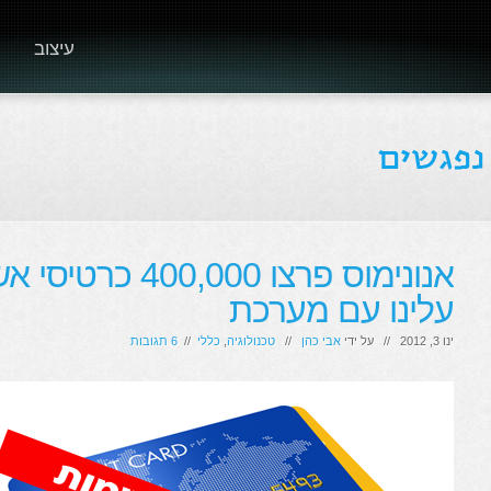
עיצוב
אנונימוס פרצו 000
עלינו עם מערכת
ינו 3, 2012 // על ידי
אבי כהן
//
טכנולוגיה
,
כללי
//
6 תגובות