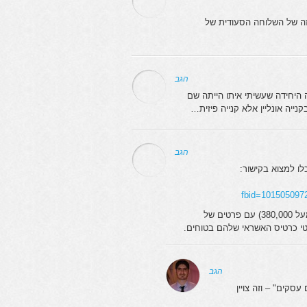
ה של השלוחה הסעודית של
הגב
 הכרטיס שלי מופיע והקנייה היחידה שעשיתי איתו הייתה שם
ייה אונליין אלא קנייה פיזית…
הגב
ו למצוא בקישור:
fbid=101505097
חשוב להדגיש – רוב מוחלט של הקבצים שנחשפו באינטרנט כוללים רשימות (מעל 380,000) עם פרטים של
טי כרטיס האשראי שלהם בטוחים.
הגב
קים" – וזה צויין