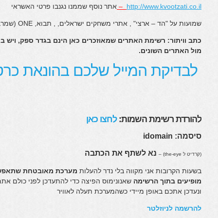
http://www.kvootzati.co.il
–
אתר נוסף שממנו נגנבו פרטי האשראי
שמועות על "הד – ארצי" , אתרי משחקים ישראלים, , תבוא, ONE (שמרבית כתובות המייל שייכות אליו)
כתב וויתור: רשימת האתרים שמאוזכרים כאן הינם בגדר ספק, ויש ב
מול האתרים השונים.
לבדיקת המייל שלכם בהונאת כרט
להורדת רשימת השמות:
לחצו כאן
סיסמה: idomain
נא לשתף את הכתבה
(קרדיט ל the-eye) –
בשעות הקרובות אני מקווה בלי נדר להעלות
מערכת מאובטחת שתאפשר
מופיעים בתוך הרשימה
שאנונימוס הפיצה כדי להתעדכן לפני כולם אתם
ונעדכן אתכם באופן מיידי כשהמערכת תעלה לאוויר
להרשמה לניוזלטר