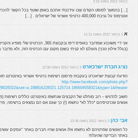
בינואר 2012 בשעה 3:15
[…] בהמשך לפוסט הקודם שבו עידכנתי אתכם באופן שוטף בכל הקשר להכרז
אנונימוס על גניבת 400,000 כרטיסי אשראי של ישראלים . […]
א
3 בינואר 2012 בשעה 11:11
אני דיי משוכנע שמדובר באופיס דיפו ובקבוצת 365,
(בגלל אילוץ טכני) מעולם לא קניתי בשום מקום עם הכרטיס הזה, ולא מדובר בקנ
נציג חברת ישרכארט
3 בינואר 2012 בשעה 12:36
הודעת קבוצת ישראכרט בעקבות פרסום רשימות כרטיסי אשראי באינטרנט תוכל
http://www.facebook.com/photo.php?
28028322&set=a.188816228321.125714.186604558321&type=1&theater
אנשים שכרטיסיהם *כלל לא* נחשפו (!) כך שגם אם הם נמצאים ברשימה, פר
אבי כהן
3 בינואר 2012 בשעה 13:36
כל האנשים שפרטיהם לא נחשפו אלו אנשים שהיו חברים באתר "עסקים עושים עס
באתר הבדיקה שהעלתי.