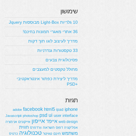
שימושון
10 גלריות Light-Box מבוססות Jquery
36 אתרי מאגרי תמונות בחינם!
מדריך לעיצוב לוגו תוך דקות
33 טקסטורות גנדרניות
פסיכולוגית צבעים
מחולל טקסטים למעצבים
מדריך ליצירת כפתור אינטראקטיבי
+PSD
תגיות
facebook
html5
iphone
ipad
adobe
psd
ui
user interface
Javascripit
photoshop
אייפון
אייפד
web design
אייקונים
אנימציה
חווית
השראה
אפליקציה
דפוס
וורדפרס
טכנולוגיה
משתמש
חינם
טוויטר
כרטיס