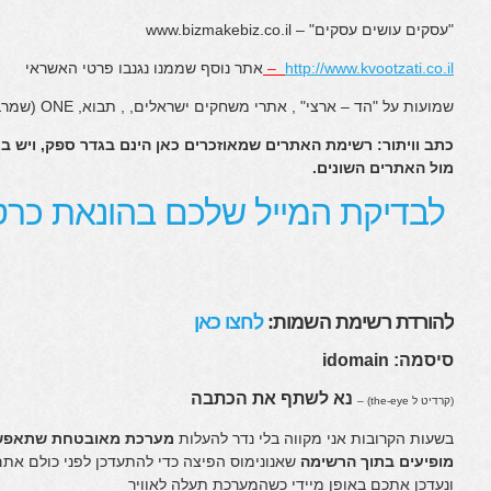
"עסקים עושים עסקים" – www.bizmakebiz.co.il
http://www.kvootzati.co.il
–
אתר נוסף שממנו נגנבו פרטי האשראי
שמועות על "הד – ארצי" , אתרי משחקים ישראלים, , תבוא, ONE (שמרבית כתובות המייל שייכות אליו)
כתב וויתור: רשימת האתרים שמאוזכרים כאן הינם בגדר ספק, ויש ב
מול האתרים השונים.
לבדיקת המייל שלכם בהונאת כרט
להורדת רשימת השמות:
לחצו כאן
סיסמה: idomain
נא לשתף את הכתבה
(קרדיט ל the-eye) –
בשעות הקרובות אני מקווה בלי נדר להעלות
מערכת מאובטחת שתאפשר
מופיעים בתוך הרשימה
שאנונימוס הפיצה כדי להתעדכן לפני כולם אתם
ונעדכן אתכם באופן מיידי כשהמערכת תעלה לאוויר