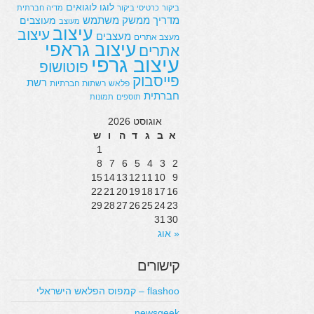
לוגו
לוגואים
ביקור
כרטיסי ביקור
מדיה חברתית
מדריך
ממשק משתמש
מעוצבים
מעוצב
עיצוב
עיצוב
מעצבים
מעצב אתרים
עיצוב גראפי
אתרים
עיצוב גרפי
פוטושופ
פייסבוק
רשת
פלאש
רשתות חברתיות
חברתית
תוספים
תמונות
אוגוסט 2026
א
ב
ג
ד
ה
ו
ש
1
8
7
6
5
4
3
2
15
14
13
12
11
10
9
22
21
20
19
18
17
16
29
28
27
26
25
24
23
31
30
« אוג
קישורים
flashoo – קמפוס הפלאש הישראלי
newsgeek