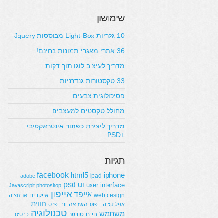
שימושון
10 גלריות Light-Box מבוססות Jquery
36 אתרי מאגרי תמונות בחינם!
מדריך לעיצוב לוגו תוך דקות
33 טקסטורות גנדרניות
פסיכולוגית צבעים
מחולל טקסטים למעצבים
מדריך ליצירת כפתור אינטראקטיבי
+PSD
תגיות
facebook
html5
iphone
ipad
adobe
psd
ui
user interface
Javascripit
photoshop
אייפון
אייפד
web design
אייקונים
אנימציה
חווית
השראה
אפליקציה
דפוס
וורדפרס
טכנולוגיה
משתמש
חינם
טוויטר
כרטיס