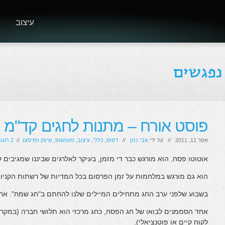
עיצוב
פוסט אורח – מתנות לחגים קד"מ נכ
אפר 11, 2011 // על ידי
אבי כהן
//
דפוס
,
כללי
,
עיצוב
,
פוטושופ
,
שיווק ופרסום
//
2 תגובות
אוטוטו פסח, הוא מורגש כבר די מזמן, בעיקר לאלרגים שביננו שמגיבי
הוא גם מורגש במלחמות על זמן הפרסום בכל המדיות של רשתות הקניות
בשבוע שלפני ערב החג מתחילים המיילים שלנו להחתם ב"חג שמח". אחד 
אחד הסממנים לבואו של חג הפסח, כחג מרכזי הוא תלושי חברה (במקר
לקוח קיים או פוטנציאלי).