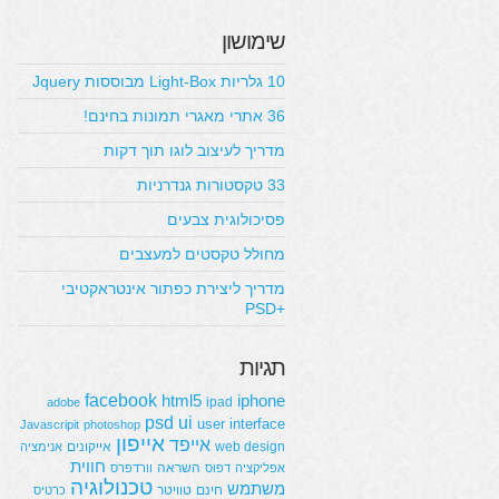
שימושון
10 גלריות Light-Box מבוססות Jquery
36 אתרי מאגרי תמונות בחינם!
מדריך לעיצוב לוגו תוך דקות
33 טקסטורות גנדרניות
פסיכולוגית צבעים
מחולל טקסטים למעצבים
מדריך ליצירת כפתור אינטראקטיבי
+PSD
תגיות
facebook
html5
iphone
ipad
adobe
psd
ui
user interface
Javascripit
photoshop
אייפון
אייפד
web design
אייקונים
אנימציה
חווית
השראה
אפליקציה
דפוס
וורדפרס
טכנולוגיה
משתמש
חינם
טוויטר
כרטיס