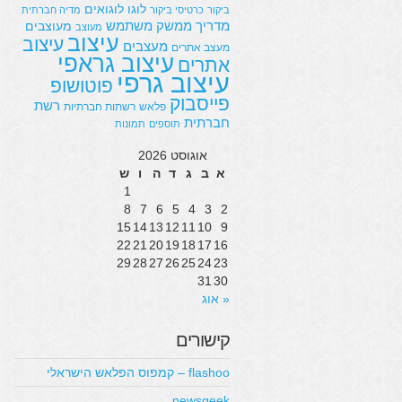
לוגו
לוגואים
ביקור
כרטיסי ביקור
מדיה חברתית
מדריך
ממשק משתמש
מעוצבים
מעוצב
עיצוב
עיצוב
מעצבים
מעצב אתרים
עיצוב גראפי
אתרים
עיצוב גרפי
פוטושופ
פייסבוק
רשת
פלאש
רשתות חברתיות
חברתית
תוספים
תמונות
אוגוסט 2026
א
ב
ג
ד
ה
ו
ש
1
8
7
6
5
4
3
2
15
14
13
12
11
10
9
22
21
20
19
18
17
16
29
28
27
26
25
24
23
31
30
« אוג
קישורים
flashoo – קמפוס הפלאש הישראלי
newsgeek