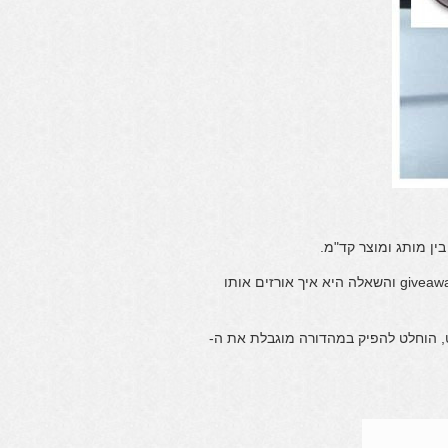
ין מותג ומוצר קד"מ.
דוגמא נוספת, מציגה קריאטיב דווקא לאריזה: במקרה בו יש לנו את ה-giveaway והשאלה היא איך אורזים אותו
, הוחלט להפיק במהדורה מוגבלת את ה-