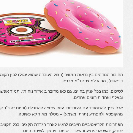
החיבור המדהים בין נראות המוצר (ניצול העובדה שהוא עגול) לבין הקונס
דונאטס), מביא למוצר קד"מ מבריק.
לסיכום, כמו בכל עניין בחיים, גם כאו מדובר ב"איזור נוחות". תמיד אפ
ובאלף ואחד תירוצים אחרים.
אבל צריך להתמודד עם העובדות. עסק שרוצה להתבלט (והיום זה כ"כ קש
מהקופסא ולהפתיע (תרתי משמע) – מטלה מאוד לא פשוטה.
הפתרונות הקריאטיביים חייבים להגיע לאחר הגדרת תקציב. בכל תקציב נ
יצחיק, ירגש או יפתיע והעיקר – שייזכר ויהפוך לשיחת היום.