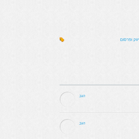
ווק ופרסום
הגב
הגב