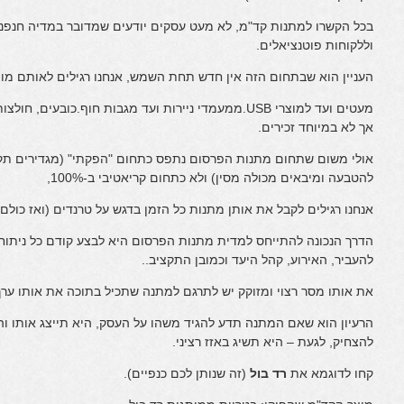
בכל הקשרו למתנות קד"מ, לא מעט עסקים יודעים שמדובר במדיה חנפנית
וללקוחות פוטנציאלים.
העניין הוא שבתחום הזה אין חדש תחת השמש, אנחנו רגילים לאותם מוצ
מעטים ועד למוצרי USB.ממעמדי ניירות ועד מגבות חוף.כוב
אך לא במיוחד זכירים.
אולי משום שתחום מתנות הפרסום נתפס כתחום "הפקתי" (מגדירים תקצי
להטבעה ומיבאים מכולה מסין) ולא כתחום קריאטיבי ב-100%,
אנחנו רגילים לקבל את אותן מתנות כל הזמן בדגש על טרנדים (ואז כול
הדרך הנכונה להתייחס למדית מתנות הפרסום היא לבצע קודם כל ניתוח 
להעביר, האירוע, קהל היעד וכמובן התקציב..
את אותו מסר רצוי ומזוקק יש לתרגם למתנה שתכיל בתוכה את אותו ערך
הרעיון הוא שאם המתנה תדע להגיד משהו על העסק, היא תייצג אותו וה
להצחיק, לגעת – היא תשיג באזז רציני.
קחו לדוגמא את
רד בול
(זה שנותן לכם כנפיים).