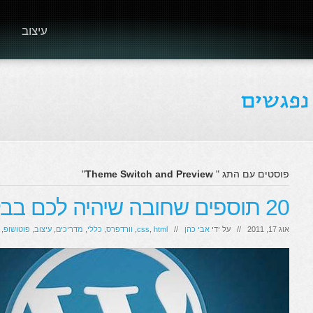
עיצוב
פוסטים עם התג "
Theme Switch and Preview
"
20 תוספים שחובה שיהיה לכם בבלוג!
אוג 17, 2011 // על ידי
אבי כהן
//
html
,
css
,
וורדפרס
,
כללי
,
מדריכים
,
עיצוב
,
פוטושופ
,