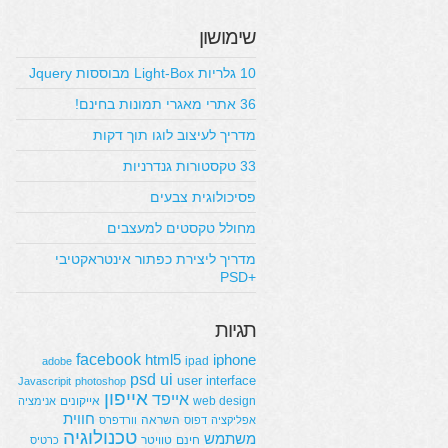
שימושון
10 גלריות Light-Box מבוססות Jquery
36 אתרי מאגרי תמונות בחינם!
מדריך לעיצוב לוגו תוך דקות
33 טקסטורות גנדרניות
פסיכולוגית צבעים
מחולל טקסטים למעצבים
מדריך ליצירת כפתור אינטראקטיבי
+PSD
תגיות
facebook
html5
iphone
ipad
adobe
psd
ui
user interface
Javascripit
photoshop
אייפון
אייפד
web design
אייקונים
אנימציה
חווית
השראה
אפליקציה
דפוס
וורדפרס
טכנולוגיה
משתמש
חינם
טוויטר
כרטיס