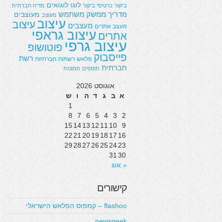
לוגו
לוגואים
ביקור
כרטיסי ביקור
מדיה חברתית
מדריך
ממשק משתמש
מעוצבים
מעוצב
עיצוב
עיצוב
מעצבים
מעצב אתרים
עיצוב גראפי
אתרים
עיצוב גרפי
פוטושופ
פייסבוק
רשת
פלאש
רשתות חברתיות
חברתית
תוספים
תמונות
אוגוסט 2026
א
ב
ג
ד
ה
ו
ש
1
8
7
6
5
4
3
2
15
14
13
12
11
10
9
22
21
20
19
18
17
16
29
28
27
26
25
24
23
31
30
« אוג
קישורים
flashoo – קמפוס הפלאש הישראלי
newsgeek