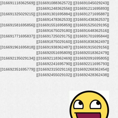
[[316691211695893]] [[316691248362556]]
[[316691438362537]] [[316691478362533]]
[[316691648362516]] [[316691675029180]]
[[316691838362497]] [[316691875029160]]
[[316692018362479]] [[316692051695809]]
[[316692211695793]] [[316692241695790]]
[[316692428362438]] [[316692455029102]]