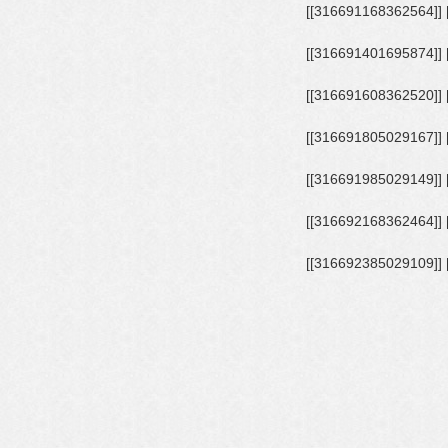
[[316691045029243]] [[316691088362572]] [[316691118362569]] [[316691168362564]]
[[316691271695887]] [[316691301695884]] [[316691325029215]] [[316691401695874]]
[[316691525029195]] [[316691551695859]] [[316691581695856]] [[316691608362520]]
[[316691701695844]] [[316691725029175]] [[316691771695837]] [[316691805029167]]
[[316691915029156]] [[316691938362487]] [[316691961695818]] [[316691985029149]]
[[316692091695805]] [[316692118362469]] [[316692135029134]] [[316692168362464]]
[[316692268362454]] [[316692315029116]] [[316692351695779]] [[316692385029109]]