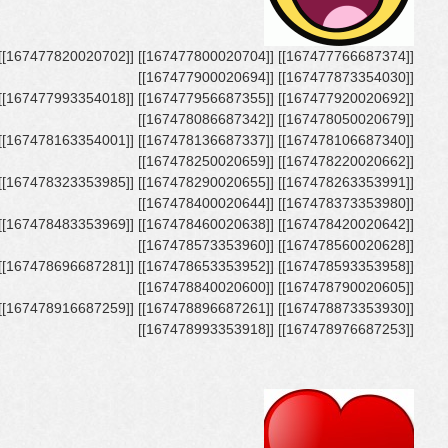
[[167477873354030]] [[167477900020694]]
[[167478050020679]] [[167478086687342]]
[[167478220020662]] [[167478250020659]]
[[167478373353980]] [[167478400020644]]
[[167478560020628]] [[167478573353960]]
[[167478790020605]] [[167478840020600]]
[[167478976687253]] [[167478993353918]]