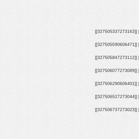
[[327505257273171]] [[327505280606502]] [[327505313939832]] [[327505337273163]]
[[327505447273152]] [[327505507273146]] [[327505553939808]] [[327505590606471]]
[[327505697273127]] [[327505760606454]] [[327505793939784]] [[327505847273112]]
[[327505983939765]] [[327506013939762]] [[327506040606426]] [[327506077273089]]
[[327506180606412]] [[327506193939744]] [[327506233939740]] [[327506290606401]]
[[327506387273058]] [[327506430606387]] [[327506477273049]] [[327506527273044]]
[[327506640606366]] [[327506670606363]] [[327506707273026]] [[327506737273023]]