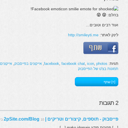
בהלם:
😮 😮
ועוד רבים וטובים…
לינק לאתר:
http://smileyti.me
תגיות:
photos
,
icon
,
facebook chat
,
facebook
,
אייקונים בפייסבוק
,
אייקונים
תמונות בצ'ט של הפייסבוק
[+] שתף
2 תגובות
פייסבוק - תוספים, קיצורים וטריקים | 2pSite.com/Blog
10 בינואר 2012 בשעה 17:56
[…] מקורות מידע mako,idomain […]