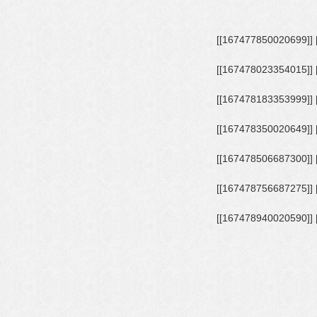
[[167477766687374]] [[167477800020704]] [[167477820020702]] [[167477850020699]]
[[167477920020692]] [[167477956687355]] [[167477993354018]] [[167478023354015]]
[[167478106687340]] [[167478136687337]] [[167478163354001]] [[167478183353999]]
[[167478263353991]] [[167478290020655]] [[167478323353985]] [[167478350020649]]
[[167478420020642]] [[167478460020638]] [[167478483353969]] [[167478506687300]]
[[167478593353958]] [[167478653353952]] [[167478696687281]] [[167478756687275]]
[[167478873353930]] [[167478896687261]] [[167478916687259]] [[167478940020590]]