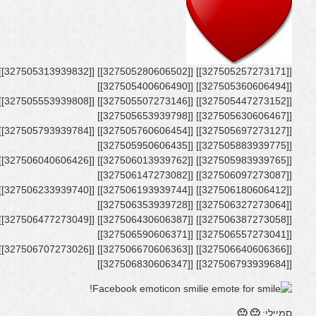
[[327505360606494]] [[327505400606490]]
[[327505630606467]] [[327505653939798]]
[[327505883939775]] [[327505950606435]]
[[327506097273087]] [[327506147273082]]
[[327506327273064]] [[327506353939728]]
[[327506557273041]] [[327506590606371]]
[[327506793939684]] [[327506830606347]]
סמיילי:
🙂 🙂