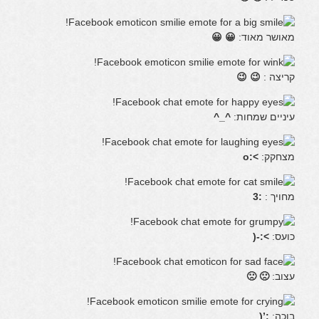
מאושר מאוד:
😀 😀
קריצה :
😉 😉
עיניים שמחות:
^_^
מצחקק:
>:o
מחויך :
:3
כועס:
>:-(
עצוב:
🙁 🙁
בוכה:
:’(