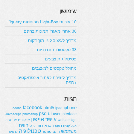
שימושון
10 גלריות Light-Box מבוססות Jquery
36 אתרי מאגרי תמונות בחינם!
מדריך לעיצוב לוגו תוך דקות
33 טקסטורות גנדרניות
פסיכולוגית צבעים
מחולל טקסטים למעצבים
מדריך ליצירת כפתור אינטראקטיבי
+PSD
תגיות
facebook
html5
iphone
ipad
adobe
psd
ui
user interface
Javascripit
photoshop
אייפון
אייפד
web design
אייקונים
אנימציה
חווית
השראה
אפליקציה
דפוס
וורדפרס
טכנולוגיה
משתמש
חינם
טוויטר
כרטיס