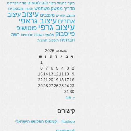
לוגו
לוגואים
ביקור
כרטיסי ביקור
מדיה חברתית
מדריך
ממשק משתמש
מעוצבים
מעוצב
עיצוב
עיצוב
מעצבים
מעצב אתרים
עיצוב גראפי
אתרים
עיצוב גרפי
פוטושופ
פייסבוק
רשת
פלאש
רשתות חברתיות
חברתית
תוספים
תמונות
אוגוסט 2026
א
ב
ג
ד
ה
ו
ש
1
8
7
6
5
4
3
2
15
14
13
12
11
10
9
22
21
20
19
18
17
16
29
28
27
26
25
24
23
31
30
« אוג
קישורים
flashoo – קמפוס הפלאש הישראלי
newsgeek