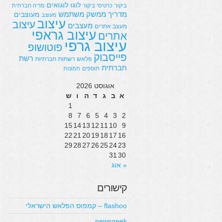
לוגו
לוגואים
ביקור
כרטיסי ביקור
מדיה חברתית
מדריך
ממשק משתמש
מעוצבים
מעוצב
עיצוב
עיצוב
מעצבים
מעצב אתרים
עיצוב גראפי
אתרים
עיצוב גרפי
פוטושופ
פייסבוק
רשת
פלאש
רשתות חברתיות
חברתית
תוספים
תמונות
אוגוסט 2026
א
ב
ג
ד
ה
ו
ש
1
8
7
6
5
4
3
2
15
14
13
12
11
10
9
22
21
20
19
18
17
16
29
28
27
26
25
24
23
31
30
« אוג
קישורים
flashoo – קמפוס הפלאש הישראלי
newsgeek