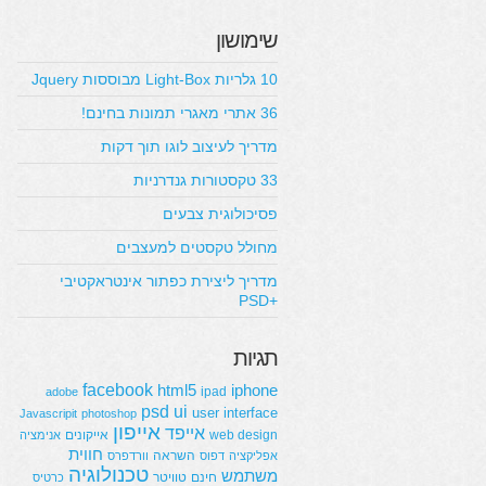
שימושון
10 גלריות Light-Box מבוססות Jquery
36 אתרי מאגרי תמונות בחינם!
מדריך לעיצוב לוגו תוך דקות
33 טקסטורות גנדרניות
פסיכולוגית צבעים
מחולל טקסטים למעצבים
מדריך ליצירת כפתור אינטראקטיבי
+PSD
תגיות
facebook
html5
iphone
ipad
adobe
psd
ui
user interface
Javascripit
photoshop
אייפון
אייפד
web design
אייקונים
אנימציה
חווית
השראה
אפליקציה
דפוס
וורדפרס
טכנולוגיה
משתמש
חינם
טוויטר
כרטיס