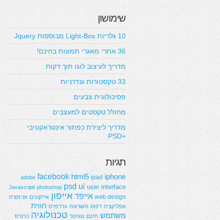
שימושון
10 גלריות Light-Box מבוססות Jquery
36 אתרי מאגרי תמונות בחינם!
מדריך לעיצוב לוגו תוך דקות
33 טקסטורות גנדרניות
פסיכולוגית צבעים
מחולל טקסטים למעצבים
מדריך ליצירת כפתור אינטראקטיבי
+PSD
תגיות
facebook
html5
iphone
ipad
adobe
psd
ui
user interface
Javascripit
photoshop
אייפון
אייפד
web design
אייקונים
אנימציה
חווית
השראה
אפליקציה
דפוס
וורדפרס
טכנולוגיה
משתמש
חינם
טוויטר
כרטיס