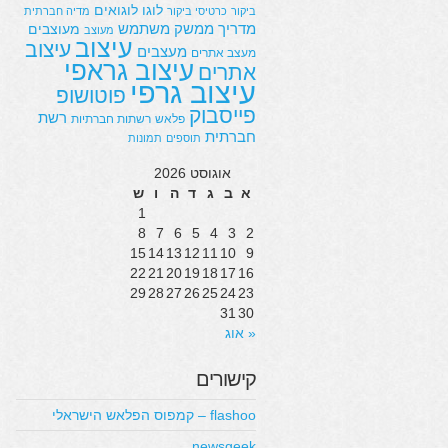
לוגו
לוגואים
ביקור
כרטיסי ביקור
מדיה חברתית
מדריך
ממשק משתמש
מעוצבים
מעוצב
עיצוב
עיצוב
מעצבים
מעצב אתרים
עיצוב גראפי
אתרים
עיצוב גרפי
פוטושופ
פייסבוק
רשת
פלאש
רשתות חברתיות
חברתית
תוספים
תמונות
אוגוסט 2026
א
ב
ג
ד
ה
ו
ש
1
8
7
6
5
4
3
2
15
14
13
12
11
10
9
22
21
20
19
18
17
16
29
28
27
26
25
24
23
31
30
« אוג
קישורים
flashoo – קמפוס הפלאש הישראלי
newsgeek