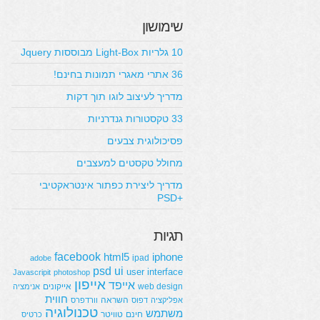
שימושון
10 גלריות Light-Box מבוססות Jquery
36 אתרי מאגרי תמונות בחינם!
מדריך לעיצוב לוגו תוך דקות
33 טקסטורות גנדרניות
פסיכולוגית צבעים
מחולל טקסטים למעצבים
מדריך ליצירת כפתור אינטראקטיבי
+PSD
תגיות
facebook
html5
iphone
ipad
adobe
psd
ui
user interface
Javascripit
photoshop
אייפון
אייפד
web design
אייקונים
אנימציה
חווית
השראה
אפליקציה
דפוס
וורדפרס
טכנולוגיה
משתמש
חינם
טוויטר
כרטיס