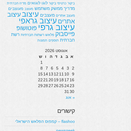
לוגו
לוגואים
ביקור
כרטיסי ביקור
מדיה חברתית
מדריך
ממשק משתמש
מעוצבים
מעוצב
עיצוב
עיצוב
מעצבים
מעצב אתרים
עיצוב גראפי
אתרים
עיצוב גרפי
פוטושופ
פייסבוק
רשת
פלאש
רשתות חברתיות
חברתית
תוספים
תמונות
אוגוסט 2026
א
ב
ג
ד
ה
ו
ש
1
8
7
6
5
4
3
2
15
14
13
12
11
10
9
22
21
20
19
18
17
16
29
28
27
26
25
24
23
31
30
« אוג
קישורים
flashoo – קמפוס הפלאש הישראלי
newsgeek