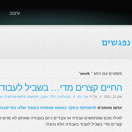
עיצוב
פוסטים עם התג "
work
"
החיים קצרים מדי… בשביל לעבוד 
אוק 21, 2011 // על ידי
אבי כהן
//
טכנולוגיה
,
כללי
,
עיצוב
,
פוטושופ
,
פלאש ואנימציה
,
שי
אתם מוזמנים
להשתתף בסקר בנושא שנפתח בעמוד שלנו בפייסבוק
לאילו מכם שמחפשים עבודה או עובדים כיום בעבודה שאתם לא מרוצים
קצרים מדי בשביל לעבוד בעבודה הלא נכונה!