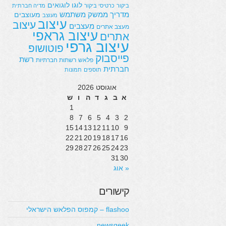
לוגו
לוגואים
ביקור
כרטיסי ביקור
מדיה חברתית
מדריך
ממשק משתמש
מעוצבים
מעוצב
עיצוב
עיצוב
מעצבים
מעצב אתרים
עיצוב גראפי
אתרים
עיצוב גרפי
פוטושופ
פייסבוק
רשת
פלאש
רשתות חברתיות
חברתית
תוספים
תמונות
אוגוסט 2026
א
ב
ג
ד
ה
ו
ש
1
8
7
6
5
4
3
2
15
14
13
12
11
10
9
22
21
20
19
18
17
16
29
28
27
26
25
24
23
31
30
« אוג
קישורים
flashoo – קמפוס הפלאש הישראלי
newsgeek