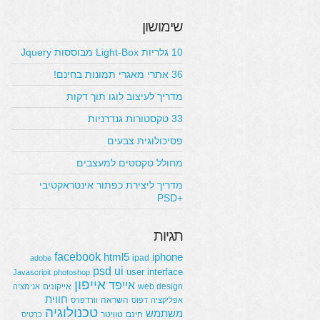
שימושון
10 גלריות Light-Box מבוססות Jquery
36 אתרי מאגרי תמונות בחינם!
מדריך לעיצוב לוגו תוך דקות
33 טקסטורות גנדרניות
פסיכולוגית צבעים
מחולל טקסטים למעצבים
מדריך ליצירת כפתור אינטראקטיבי
+PSD
תגיות
facebook
html5
iphone
ipad
adobe
psd
ui
user interface
Javascripit
photoshop
אייפון
אייפד
web design
אייקונים
אנימציה
חווית
השראה
אפליקציה
דפוס
וורדפרס
טכנולוגיה
משתמש
חינם
טוויטר
כרטיס