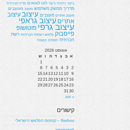
לוגו
לוגואים
ביקור
כרטיסי ביקור
מדיה חברתית
מדריך
ממשק משתמש
מעוצבים
מעוצב
עיצוב
עיצוב
מעצבים
מעצב אתרים
עיצוב גראפי
אתרים
עיצוב גרפי
פוטושופ
פייסבוק
רשת
פלאש
רשתות חברתיות
חברתית
תוספים
תמונות
אוגוסט 2026
א
ב
ג
ד
ה
ו
ש
1
8
7
6
5
4
3
2
15
14
13
12
11
10
9
22
21
20
19
18
17
16
29
28
27
26
25
24
23
31
30
« אוג
קישורים
flashoo – קמפוס הפלאש הישראלי
newsgeek