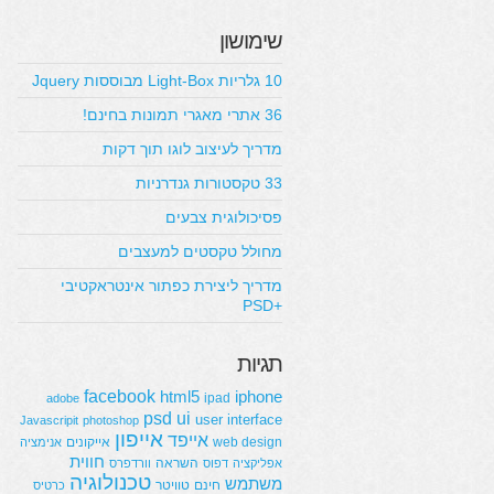
שימושון
10 גלריות Light-Box מבוססות Jquery
36 אתרי מאגרי תמונות בחינם!
מדריך לעיצוב לוגו תוך דקות
33 טקסטורות גנדרניות
פסיכולוגית צבעים
מחולל טקסטים למעצבים
מדריך ליצירת כפתור אינטראקטיבי
+PSD
תגיות
facebook
html5
iphone
ipad
adobe
psd
ui
user interface
Javascripit
photoshop
אייפון
אייפד
web design
אייקונים
אנימציה
חווית
השראה
אפליקציה
דפוס
וורדפרס
טכנולוגיה
משתמש
חינם
טוויטר
כרטיס