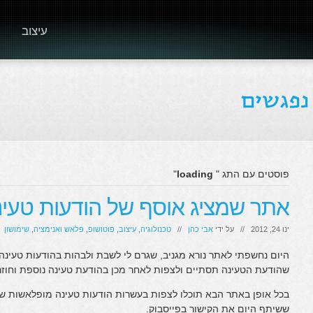
עיצוב
פוסטים עם התג "
loading
"
אתר שמציג אוסף של הודעות טעינ
ינו 24, 2012 // על ידי
אבי כהן
//
טכנולוגיה
,
עיצוב
,
פוטושופ
,
פלאש ואנימציה
,
שימושון
/
היום נחשפתי לאתר נורא מגניב, שגרם לי לשבת ולבהות בהודעות טעינה…
שהודעת הטעינה תסתיים ולצפות לאחר מכן בהודעת טעינה נוספת וחוז
בכל אופן באתר הבא תוכלו לצפות בעשרות הודעות טעינה מופלאשות שמ
ששיתף היום את הקישור בפייסבוק.