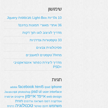
שימושון
10 גלריות Light-Box מבוססות Jquery
36 אתרי מאגרי תמונות בחינם!
מדריך לעיצוב לוגו תוך דקות
33 טקסטורות גנדרניות
פסיכולוגית צבעים
מחולל טקסטים למעצבים
מדריך ליצירת כפתור אינטראקטיבי
+PSD
תגיות
facebook
html5
iphone
ipad
adobe
psd
ui
user interface
Javascripit
photoshop
אייפון
אייפד
web design
אייקונים
אנימציה
חווית
השראה
אפליקציה
דפוס
וורדפרס
טכנולוגיה
משתמש
חינם
טוויטר
כרטיס