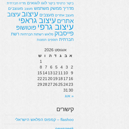
לוגו
לוגואים
ביקור
כרטיסי ביקור
מדיה חברתית
מדריך
ממשק משתמש
מעוצבים
מעוצב
עיצוב
עיצוב
מעצבים
מעצב אתרים
עיצוב גראפי
אתרים
עיצוב גרפי
פוטושופ
פייסבוק
רשת
פלאש
רשתות חברתיות
חברתית
תוספים
תמונות
אוגוסט 2026
א
ב
ג
ד
ה
ו
ש
1
8
7
6
5
4
3
2
15
14
13
12
11
10
9
22
21
20
19
18
17
16
29
28
27
26
25
24
23
31
30
« אוג
קישורים
flashoo – קמפוס הפלאש הישראלי
newsgeek