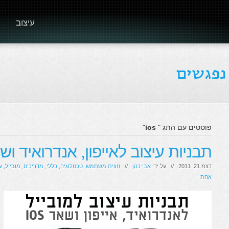
עיצוב
פוסטים עם התג "
ios
"
תבניות עיצוב לאייפון, אנדרואיד ושאר ios למ
דצמ 21, 2011 // על ידי
אבי כהן
//
חווית משתמש
,
טכנולוגיה
,
כללי
,
מדריכים
,
מובייל
,
ע
אחת