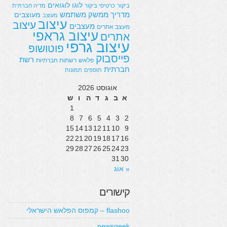
לוגו
לוגואים
ביקור
כרטיסי ביקור
מדיה חברתית
מדריך
ממשק משתמש
מעוצבים
מעוצב
עיצוב
עיצוב
מעצבים
מעצב אתרים
עיצוב גראפי
אתרים
עיצוב גרפי
פוטושופ
פייסבוק
רשת
פלאש
רשתות חברתיות
חברתית
תוספים
תמונות
אוגוסט 2026
א
ב
ג
ד
ה
ו
ש
1
8
7
6
5
4
3
2
15
14
13
12
11
10
9
22
21
20
19
18
17
16
29
28
27
26
25
24
23
31
30
« אוג
קישורים
flashoo – קמפוס הפלאש הישראלי
newsgeek