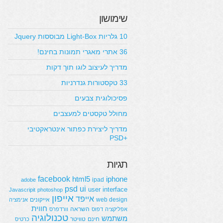
שימושון
10 גלריות Light-Box מבוססות Jquery
36 אתרי מאגרי תמונות בחינם!
מדריך לעיצוב לוגו תוך דקות
33 טקסטורות גנדרניות
פסיכולוגית צבעים
מחולל טקסטים למעצבים
מדריך ליצירת כפתור אינטראקטיבי
+PSD
תגיות
facebook
html5
iphone
ipad
adobe
psd
ui
user interface
Javascripit
photoshop
אייפון
אייפד
web design
אייקונים
אנימציה
חווית
השראה
אפליקציה
דפוס
וורדפרס
טכנולוגיה
משתמש
חינם
טוויטר
כרטיס