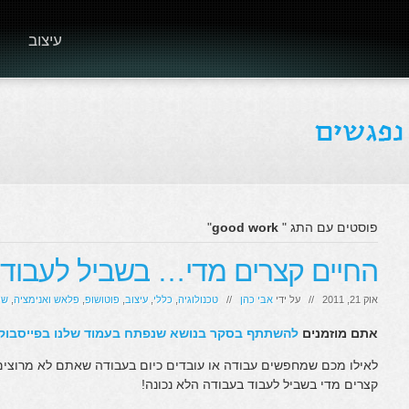
עיצוב
פוסטים עם התג "
good work
"
החיים קצרים מדי… בשביל לעבוד 
אוק 21, 2011 // על ידי
אבי כהן
//
טכנולוגיה
,
כללי
,
עיצוב
,
פוטושופ
,
פלאש ואנימציה
,
שי
אתם מוזמנים
להשתתף בסקר בנושא שנפתח בעמוד שלנו בפייסבוק
לאילו מכם שמחפשים עבודה או עובדים כיום בעבודה שאתם לא מרוצים
קצרים מדי בשביל לעבוד בעבודה הלא נכונה!