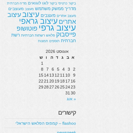
לוגו
לוגואים
ביקור
כרטיסי ביקור
מדיה חברתית
מדריך
ממשק משתמש
מעוצבים
מעוצב
עיצוב
עיצוב
מעצבים
מעצב אתרים
עיצוב גראפי
אתרים
עיצוב גרפי
פוטושופ
פייסבוק
רשת
פלאש
רשתות חברתיות
חברתית
תוספים
תמונות
אוגוסט 2026
א
ב
ג
ד
ה
ו
ש
1
8
7
6
5
4
3
2
15
14
13
12
11
10
9
22
21
20
19
18
17
16
29
28
27
26
25
24
23
31
30
« אוג
קישורים
flashoo – קמפוס הפלאש הישראלי
newsgeek