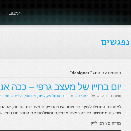
עיצוב
פוסטים עם התג "
designer
"
יום בחייו של מעצב גרפי – ככה אנ
ספט 11, 2011 // על ידי
אבי כהן
//
דפוס
,
טכנולוגיה
,
עיצוב
,
פוטושופ
,
פלאש ואנימציה
,
ש
לאחרונה התחילו לצוץ יותר ויותר אינפוגרפיקות מעניינות וטובות, אז
שפשוט ממחישה בצורה כמעט מדוייקת ומושלמת את הסדר יום בחייו ש
מזדהים? תנו לייק