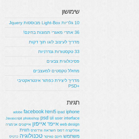
שימושון
10 גלריות Light-Box מבוססות Jquery
36 אתרי מאגרי תמונות בחינם!
מדריך לעיצוב לוגו תוך דקות
33 טקסטורות גנדרניות
פסיכולוגית צבעים
מחולל טקסטים למעצבים
מדריך ליצירת כפתור אינטראקטיבי
+PSD
תגיות
facebook
html5
iphone
ipad
adobe
psd
ui
user interface
Javascripit
photoshop
אייפון
אייפד
web design
אייקונים
אנימציה
חווית
השראה
אפליקציה
דפוס
וורדפרס
טכנולוגיה
משתמש
חינם
טוויטר
כרטיס