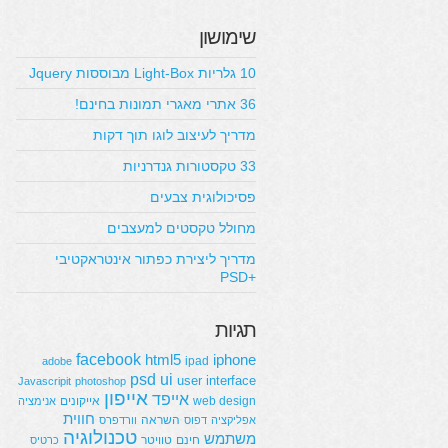
שימושון
10 גלריות Light-Box מבוססות Jquery
36 אתרי מאגרי תמונות בחינם!
מדריך לעיצוב לוגו תוך דקות
33 טקסטורות גנדרניות
פסיכולוגית צבעים
מחולל טקסטים למעצבים
מדריך ליצירת כפתור אינטראקטיבי
+PSD
תגיות
facebook
html5
iphone
ipad
adobe
psd
ui
user interface
Javascripit
photoshop
אייפון
אייפד
web design
אייקונים
אנימציה
חווית
השראה
אפליקציה
דפוס
וורדפרס
טכנולוגיה
משתמש
חינם
טוויטר
כרטיס