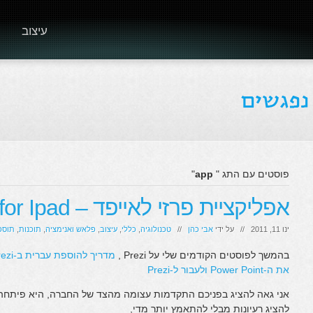
עיצוב
פוסטים עם התג "
app
"
אפליקציית פרזי לאייפד – prezi App for Ipad
ינו 11, 2011 // על ידי
אבי כהן
//
טכנולוגיה
,
כללי
,
עיצוב
,
פלאש ואנימציה
,
תוכנות
,
תוספ
בהמשך לפוסטים הקודמים שלי על Prezi ,
מדריך להוספת עברית ב-prezi על כל הטמפלייטים
את ה-Power Point ולעבור ל-Prezi
אני גאה להציג בפניכם התקדמות עצומה מהצד של החברה, היא פיתחה 
להציג רעיונות מבלי להתאמץ יותר מדי,