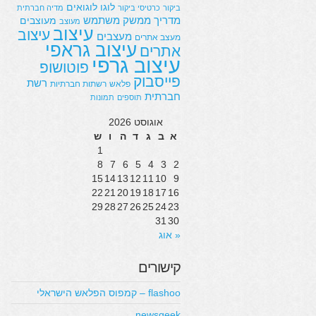
לוגו
לוגואים
ביקור
כרטיסי ביקור
מדיה חברתית
מדריך
ממשק משתמש
מעוצבים
מעוצב
עיצוב
עיצוב
מעצבים
מעצב אתרים
עיצוב גראפי
אתרים
עיצוב גרפי
פוטושופ
פייסבוק
רשת
פלאש
רשתות חברתיות
חברתית
תוספים
תמונות
אוגוסט 2026
א
ב
ג
ד
ה
ו
ש
1
8
7
6
5
4
3
2
15
14
13
12
11
10
9
22
21
20
19
18
17
16
29
28
27
26
25
24
23
31
30
« אוג
קישורים
flashoo – קמפוס הפלאש הישראלי
newsgeek