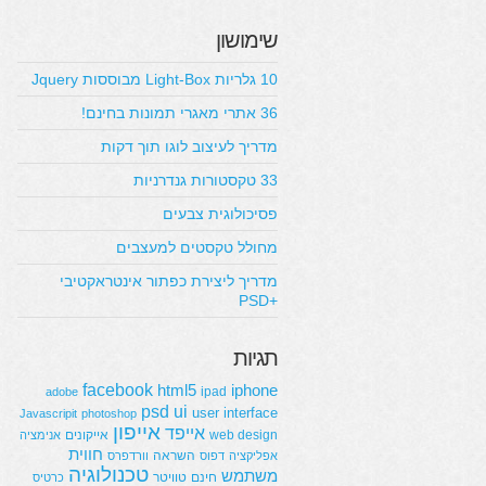
שימושון
10 גלריות Light-Box מבוססות Jquery
36 אתרי מאגרי תמונות בחינם!
מדריך לעיצוב לוגו תוך דקות
33 טקסטורות גנדרניות
פסיכולוגית צבעים
מחולל טקסטים למעצבים
מדריך ליצירת כפתור אינטראקטיבי
+PSD
תגיות
facebook
html5
iphone
ipad
adobe
psd
ui
user interface
Javascripit
photoshop
אייפון
אייפד
web design
אייקונים
אנימציה
חווית
השראה
אפליקציה
דפוס
וורדפרס
טכנולוגיה
משתמש
חינם
טוויטר
כרטיס