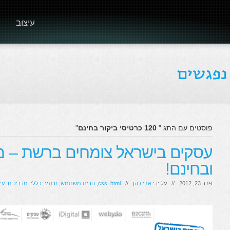
עיצוב
פוסטים עם התג "
120 כרטיסי ביקור בחינם
"
עסקים בישראל צומחים ברשת – מה
ובחינם!
פבר 23, 2012 // על ידי
אבי כהן
//
html
,
css
,
חווית משתמש
,
חינמי
,
כללי
,
מדריכים
,
עי