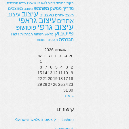
לוגו
לוגואים
ביקור
כרטיסי ביקור
מדיה חברתית
מדריך
ממשק משתמש
מעוצבים
מעוצב
עיצוב
עיצוב
מעצבים
מעצב אתרים
עיצוב גראפי
אתרים
עיצוב גרפי
פוטושופ
פייסבוק
רשת
פלאש
רשתות חברתיות
חברתית
תוספים
תמונות
אוגוסט 2026
א
ב
ג
ד
ה
ו
ש
1
8
7
6
5
4
3
2
15
14
13
12
11
10
9
22
21
20
19
18
17
16
29
28
27
26
25
24
23
31
30
« אוג
קישורים
flashoo – קמפוס הפלאש הישראלי
newsgeek