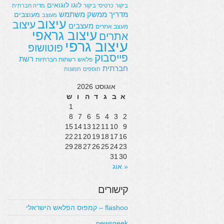
לוגו
לוגואים
ביקור
כרטיסי ביקור
מדיה חברתית
מדריך
ממשק משתמש
מעוצבים
מעוצב
עיצוב
עיצוב
מעצבים
מעצב אתרים
עיצוב גראפי
אתרים
עיצוב גרפי
פוטושופ
פייסבוק
רשת
פלאש
רשתות חברתיות
חברתית
תוספים
תמונות
אוגוסט 2026
א
ב
ג
ד
ה
ו
ש
1
8
7
6
5
4
3
2
15
14
13
12
11
10
9
22
21
20
19
18
17
16
29
28
27
26
25
24
23
31
30
« אוג
קישורים
flashoo – קמפוס הפלאש הישראלי
newsgeek