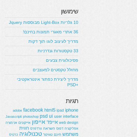
שימושון
10 גלריות Light-Box מבוססות Jquery
36 אתרי מאגרי תמונות בחינם!
מדריך לעיצוב לוגו תוך דקות
33 טקסטורות גנדרניות
פסיכולוגית צבעים
מחולל טקסטים למעצבים
מדריך ליצירת כפתור אינטראקטיבי
+PSD
תגיות
facebook
html5
iphone
ipad
adobe
psd
ui
user interface
Javascripit
photoshop
אייפון
אייפד
web design
אייקונים
אנימציה
חווית
השראה
אפליקציה
דפוס
וורדפרס
טכנולוגיה
משתמש
חינם
טוויטר
כרטיס