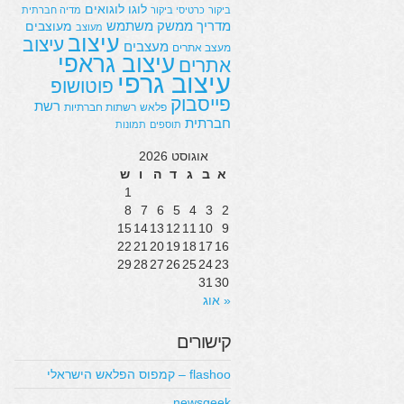
לוגו
לוגואים
ביקור
כרטיסי ביקור
מדיה חברתית
מדריך
ממשק משתמש
מעוצבים
מעוצב
עיצוב
עיצוב
מעצבים
מעצב אתרים
עיצוב גראפי
אתרים
עיצוב גרפי
פוטושופ
פייסבוק
רשת
פלאש
רשתות חברתיות
חברתית
תוספים
תמונות
אוגוסט 2026
א
ב
ג
ד
ה
ו
ש
1
8
7
6
5
4
3
2
15
14
13
12
11
10
9
22
21
20
19
18
17
16
29
28
27
26
25
24
23
31
30
« אוג
קישורים
flashoo – קמפוס הפלאש הישראלי
newsgeek