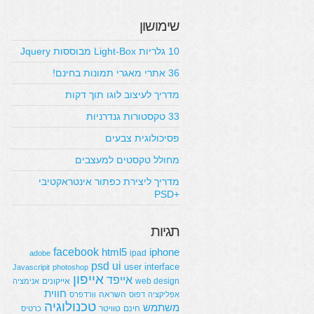
שימושון
10 גלריות Light-Box מבוססות Jquery
36 אתרי מאגרי תמונות בחינם!
מדריך לעיצוב לוגו תוך דקות
33 טקסטורות גנדרניות
פסיכולוגית צבעים
מחולל טקסטים למעצבים
מדריך ליצירת כפתור אינטראקטיבי
+PSD
תגיות
facebook
html5
iphone
ipad
adobe
psd
ui
user interface
Javascripit
photoshop
אייפון
אייפד
web design
אייקונים
אנימציה
חווית
השראה
אפליקציה
דפוס
וורדפרס
טכנולוגיה
משתמש
חינם
טוויטר
כרטיס