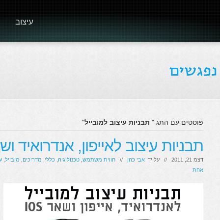
עיצוב
פוסטים עם התג "
תבניות עיצוב למובייל
"
תבניות עיצוב לאייפון, אנדרואיד ושאר ios למ
דצמ 21, 2011 // על ידי
אבי כהן
//
חווית משתמש
,
טכנולוגיה
,
כללי
,
מדריכים
,
מובייל
,
ע
אחת