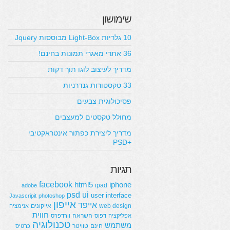
שימושון
10 גלריות Light-Box מבוססות Jquery
36 אתרי מאגרי תמונות בחינם!
מדריך לעיצוב לוגו תוך דקות
33 טקסטורות גנדרניות
פסיכולוגית צבעים
מחולל טקסטים למעצבים
מדריך ליצירת כפתור אינטראקטיבי
+PSD
תגיות
facebook
html5
iphone
ipad
adobe
psd
ui
user interface
Javascripit
photoshop
אייפון
אייפד
web design
אייקונים
אנימציה
חווית
השראה
אפליקציה
דפוס
וורדפרס
טכנולוגיה
משתמש
חינם
טוויטר
כרטיס