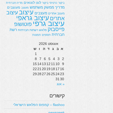
לוגו
לוגואים
ביקור
כרטיסי ביקור
מדיה חברתית
מדריך
ממשק משתמש
מעוצבים
מעוצב
עיצוב
עיצוב
מעצבים
מעצב אתרים
עיצוב גראפי
אתרים
עיצוב גרפי
פוטושופ
פייסבוק
רשת
פלאש
רשתות חברתיות
חברתית
תוספים
תמונות
אוגוסט 2026
א
ב
ג
ד
ה
ו
ש
1
8
7
6
5
4
3
2
15
14
13
12
11
10
9
22
21
20
19
18
17
16
29
28
27
26
25
24
23
31
30
« אוג
קישורים
flashoo – קמפוס הפלאש הישראלי
newsgeek