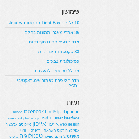
שימושון
10 גלריות Light-Box מבוססות Jquery
36 אתרי מאגרי תמונות בחינם!
מדריך לעיצוב לוגו תוך דקות
33 טקסטורות גנדרניות
פסיכולוגית צבעים
מחולל טקסטים למעצבים
מדריך ליצירת כפתור אינטראקטיבי
+PSD
תגיות
facebook
html5
iphone
ipad
adobe
psd
ui
user interface
Javascripit
photoshop
אייפון
אייפד
web design
אייקונים
אנימציה
חווית
השראה
אפליקציה
דפוס
וורדפרס
טכנולוגיה
משתמש
חינם
טוויטר
כרטיס