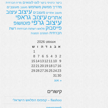
לוגו
לוגואים
ביקור
כרטיסי ביקור
מדיה חברתית
מדריך
ממשק משתמש
מעוצבים
מעוצב
עיצוב
עיצוב
מעצבים
מעצב אתרים
עיצוב גראפי
אתרים
עיצוב גרפי
פוטושופ
פייסבוק
רשת
פלאש
רשתות חברתיות
חברתית
תוספים
תמונות
אוגוסט 2026
א
ב
ג
ד
ה
ו
ש
1
8
7
6
5
4
3
2
15
14
13
12
11
10
9
22
21
20
19
18
17
16
29
28
27
26
25
24
23
31
30
« אוג
קישורים
flashoo – קמפוס הפלאש הישראלי
newsgeek