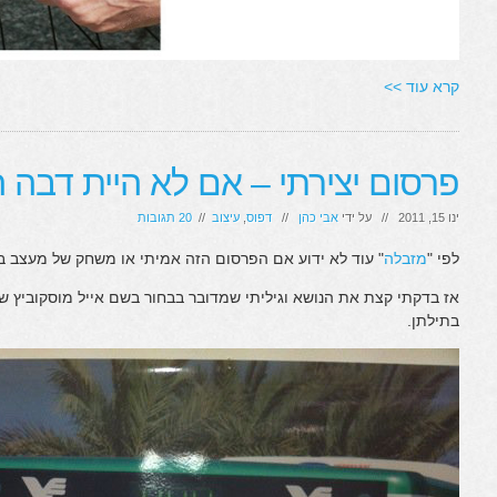
קרא עוד >>
פרסום יצירתי – אם לא היית דבה 
ינו 15, 2011 // על ידי
אבי כהן
//
דפוס
,
עיצוב
//
20 תגובות
לפי "
מזבלה
" עוד לא ידוע אם הפרסום הזה אמיתי או משחק של מעצב 
אז בדקתי קצת את הנושא וגיליתי שמדובר בבחור בשם אייל מוסקוביץ ש
בתילתן.