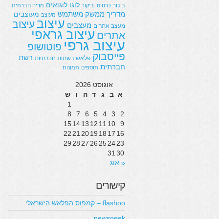
לוגו
לוגואים
ביקור
כרטיסי ביקור
מדיה חברתית
מדריך
ממשק משתמש
מעוצבים
מעוצב
עיצוב
עיצוב
מעצבים
מעצב אתרים
עיצוב גראפי
אתרים
עיצוב גרפי
פוטושופ
פייסבוק
רשת
פלאש
רשתות חברתיות
חברתית
תוספים
תמונות
אוגוסט 2026
א
ב
ג
ד
ה
ו
ש
1
8
7
6
5
4
3
2
15
14
13
12
11
10
9
22
21
20
19
18
17
16
29
28
27
26
25
24
23
31
30
« אוג
קישורים
flashoo – קמפוס הפלאש הישראלי
newsgeek