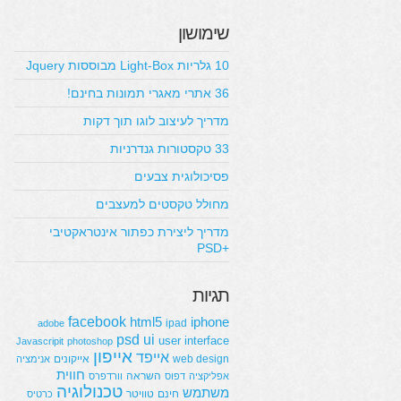
שימושון
10 גלריות Light-Box מבוססות Jquery
36 אתרי מאגרי תמונות בחינם!
מדריך לעיצוב לוגו תוך דקות
33 טקסטורות גנדרניות
פסיכולוגית צבעים
מחולל טקסטים למעצבים
מדריך ליצירת כפתור אינטראקטיבי
+PSD
תגיות
facebook
html5
iphone
ipad
adobe
psd
ui
user interface
Javascripit
photoshop
אייפון
אייפד
web design
אייקונים
אנימציה
חווית
השראה
אפליקציה
דפוס
וורדפרס
טכנולוגיה
משתמש
חינם
טוויטר
כרטיס