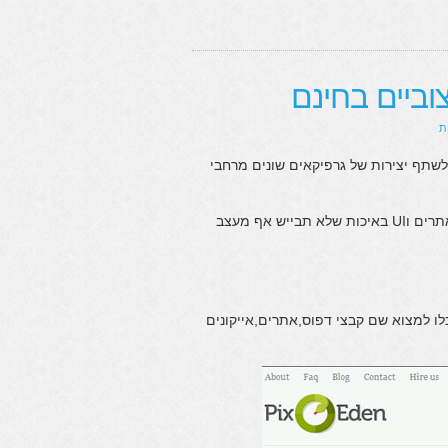
ביים בחינם
תף יצירות של גרפיקאים שונים מרחבי
ישנם עשרות אם לא מאות חומרים של קבצי PSD ואלמנטים של עיצוב אתרים וUI באיכות שלא תבייש אף מעצב
לו למצוא שם קבצי דפוס,אתרים,אייקונים