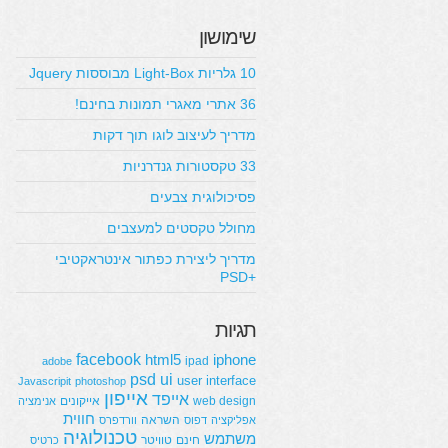
שימושון
10 גלריות Light-Box מבוססות Jquery
36 אתרי מאגרי תמונות בחינם!
מדריך לעיצוב לוגו תוך דקות
33 טקסטורות גנדרניות
פסיכולוגית צבעים
מחולל טקסטים למעצבים
מדריך ליצירת כפתור אינטראקטיבי
+PSD
תגיות
facebook
html5
iphone
ipad
adobe
psd
ui
user interface
Javascripit
photoshop
אייפון
אייפד
web design
אייקונים
אנימציה
חווית
השראה
אפליקציה
דפוס
וורדפרס
טכנולוגיה
משתמש
חינם
טוויטר
כרטיס