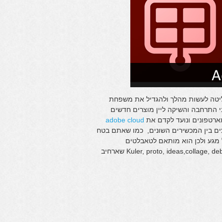
ליטה לעשות מהלך ולהגדיל את משפחת
 התרחבה והשיקה ליין מוצרים חדשים
ארטפונים ונועד לקדם את
adobe cloud
ים בין המכשירים השונים, כמו שאתם בטח
סס על מגע ולכן הוא מותאם לטאבלטים
וסמארטפונים, בין האפליקציות הקיימות תוכלו למצוא את: פוטושופ, Kuler, proto, ideas,collage, debut שארחיב