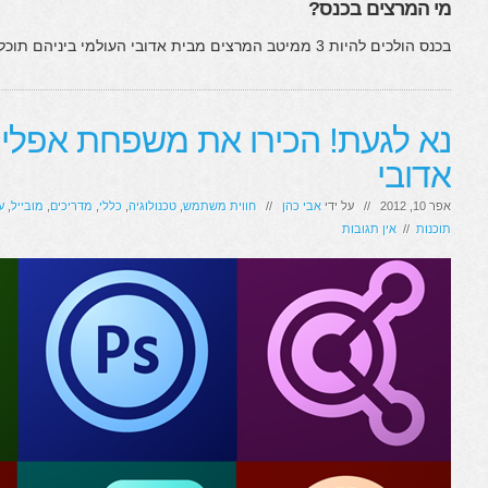
מי המרצים בכנס?
בכנס הולכים להיות 3 ממיטב המרצים מבית אדובי העולמי ביניהם תוכלו לשמוע את:
נא לגעת! הכירו את משפחת אפליק
אדובי
אפר 10, 2012 // על ידי
אבי כהן
//
חווית משתמש
,
טכנולוגיה
,
כללי
,
מדריכים
,
מובייל
,
ע
תוכנות
//
אין תגובות