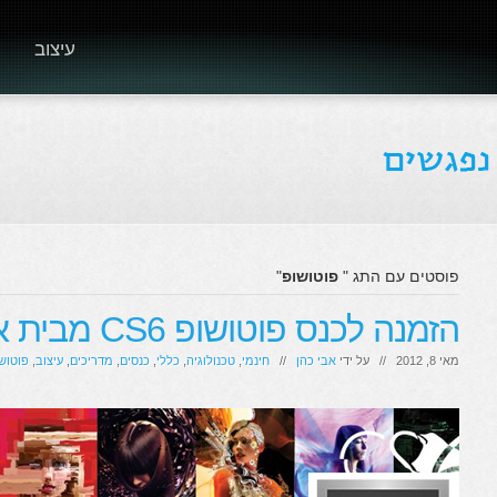
עיצוב
פוסטים עם התג "
פוטושופ
"
הזמנה לכנס פוטושופ CS6 מבית אדובי העולמית
מאי 8, 2012 // על ידי
אבי כהן
//
חינמי
,
טכנולוגיה
,
כללי
,
כנסים
,
מדריכים
,
עיצוב
,
פוטוש