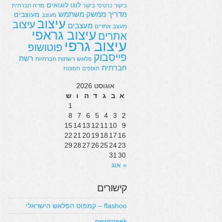
לוגו
לוגואים
ביקור
כרטיסי ביקור
מדיה חברתית
מדריך
ממשק משתמש
מעוצבים
מעוצב
עיצוב
עיצוב
מעצבים
מעצב אתרים
עיצוב גראפי
אתרים
עיצוב גרפי
פוטושופ
פייסבוק
רשת
פלאש
רשתות חברתיות
חברתית
תוספים
תמונות
אוגוסט 2026
א
ב
ג
ד
ה
ו
ש
1
8
7
6
5
4
3
2
15
14
13
12
11
10
9
22
21
20
19
18
17
16
29
28
27
26
25
24
23
31
30
« אוג
קישורים
flashoo – קמפוס הפלאש הישראלי
newsgeek