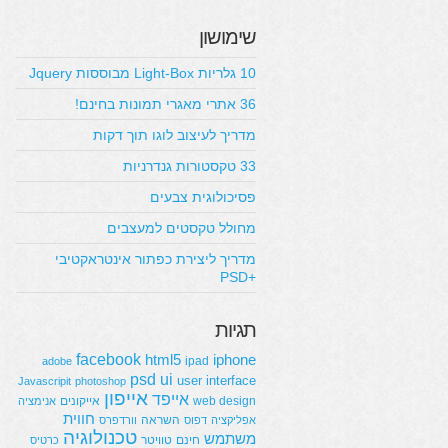
שימושון
10 גלריות Light-Box מבוססות Jquery
36 אתרי מאגרי תמונות בחינם!
מדריך לעיצוב לוגו תוך דקות
33 טקסטורות גנדרניות
פסיכולוגית צבעים
מחולל טקסטים למעצבים
מדריך ליצירת כפתור אינטראקטיבי
+PSD
תגיות
facebook
html5
iphone
ipad
adobe
psd
ui
user interface
Javascripit
photoshop
אייפון
אייפד
web design
אייקונים
אנימציה
חווית
השראה
אפליקציה
דפוס
וורדפרס
טכנולוגיה
משתמש
חינם
טוויטר
כרטיס