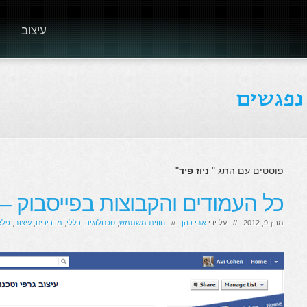
עיצוב
פוסטים עם התג "
ניוז פיד
"
כל העמודים והקבוצות בפייסבוק –
מרץ 9, 2012 // על ידי
אבי כהן
//
חווית משתמש
,
טכנולוגיה
,
כללי
,
מדריכים
,
עיצוב
,
פלא