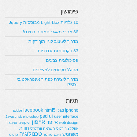
שימושון
10 גלריות Light-Box מבוססות Jquery
36 אתרי מאגרי תמונות בחינם!
מדריך לעיצוב לוגו תוך דקות
33 טקסטורות גנדרניות
פסיכולוגית צבעים
מחולל טקסטים למעצבים
מדריך ליצירת כפתור אינטראקטיבי
+PSD
תגיות
facebook
html5
iphone
ipad
adobe
psd
ui
user interface
Javascripit
photoshop
אייפון
אייפד
web design
אייקונים
אנימציה
חווית
השראה
אפליקציה
דפוס
וורדפרס
טכנולוגיה
משתמש
חינם
טוויטר
כרטיס