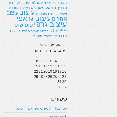
לוגו
לוגואים
ביקור
כרטיסי ביקור
מדיה חברתית
מדריך
ממשק משתמש
מעוצבים
מעוצב
עיצוב
עיצוב
מעצבים
מעצב אתרים
עיצוב גראפי
אתרים
עיצוב גרפי
פוטושופ
פייסבוק
רשת
פלאש
רשתות חברתיות
חברתית
תוספים
תמונות
אוגוסט 2026
א
ב
ג
ד
ה
ו
ש
1
8
7
6
5
4
3
2
15
14
13
12
11
10
9
22
21
20
19
18
17
16
29
28
27
26
25
24
23
31
30
« אוג
קישורים
flashoo – קמפוס הפלאש הישראלי
newsgeek