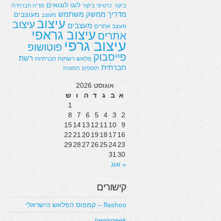
לוגו
לוגואים
ביקור
כרטיסי ביקור
מדיה חברתית
מדריך
ממשק משתמש
מעוצבים
מעוצב
עיצוב
עיצוב
מעצבים
מעצב אתרים
עיצוב גראפי
אתרים
עיצוב גרפי
פוטושופ
פייסבוק
רשת
פלאש
רשתות חברתיות
חברתית
תוספים
תמונות
אוגוסט 2026
א
ב
ג
ד
ה
ו
ש
1
8
7
6
5
4
3
2
15
14
13
12
11
10
9
22
21
20
19
18
17
16
29
28
27
26
25
24
23
31
30
« אוג
קישורים
flashoo – קמפוס הפלאש הישראלי
newsgeek