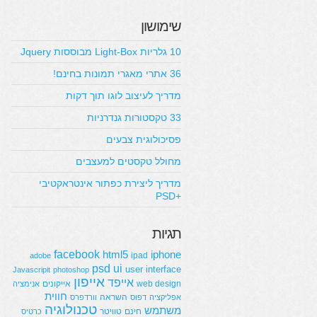
שימושון
10 גלריות Light-Box מבוססות Jquery
36 אתרי מאגרי תמונות בחינם!
מדריך לעיצוב לוגו תוך דקות
33 טקסטורות גנדרניות
פסיכולוגית צבעים
מחולל טקסטים למעצבים
מדריך ליצירת כפתור אינטראקטיבי
+PSD
תגיות
facebook
html5
iphone
ipad
adobe
psd
ui
user interface
Javascripit
photoshop
אייפון
אייפד
web design
אייקונים
אנימציה
חווית
השראה
אפליקציה
דפוס
וורדפרס
טכנולוגיה
משתמש
חינם
טוויטר
כרטיס