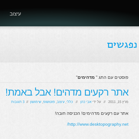
עיצוב
פוסטים עם התג "
מדהימים
"
אתר רקעים מדהים! אבל באמת!
מרץ 15, 2011 // על ידי
אבי כהן
//
כללי
,
עיצוב
,
פוטושופ
,
שימושון
//
3 תגובות
אתר עם רקעים מדהימים! הכניסה חובה!
http://www.desktopography.net/