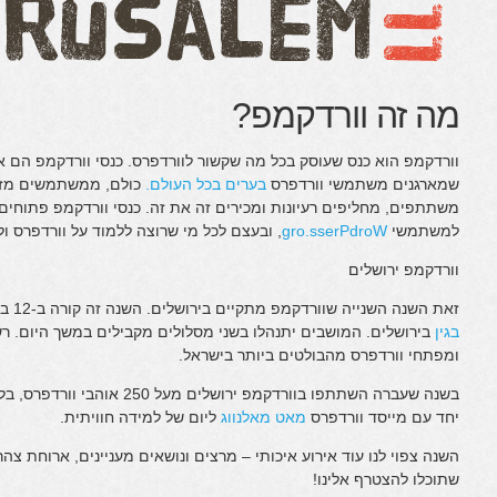
מה זה וורדקמפ?
וורדקמפ הוא כנס שעוסק בכל מה שקשור לוורדפרס. כנסי וורדקמפ הם אי
שמארגנים משתמשי וורדפרס
בערים בכל העולם.
כולם, ממשתמשים מזד
משתתפים, מחליפים רעיונות ומכירים זה את זה. כנסי וורדקמפ פתוח
למשתמשי
WordPress.org
, ובעצם לכל מי שרוצה ללמוד על וורדפרס ו
וורדקמפ ירושלים
זאת השנה השנייה שוורדקמפ מתקיים בירושלים. השנה זה קורה ב-12 בספטמבר 2011 ב
בגין
בירושלים. המושבים יתנהלו בשני מסלולים מקבילים במשך היום. ר
ומפתחי וורדפרס מהבולטים ביותר בישראל.
בשנה שעברה השתתפו בוורדקמפ ירושל
יחד עם מייסד וורדפרס
מאט מאלנווג
ליום של למידה חוויתית.
השנה צפוי לנו עוד אירוע איכותי – מרצים ונושאים מעניינים, ארוחת צהרי
שתוכלו להצטרף אלינו!