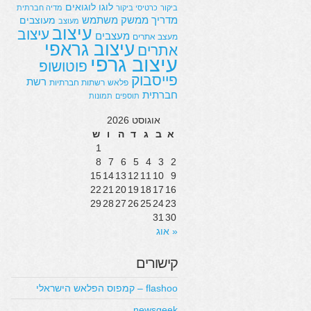
לוגו
לוגואים
ביקור
כרטיסי ביקור
מדיה חברתית
מדריך
ממשק משתמש
מעוצבים
מעוצב
עיצוב
עיצוב
מעצבים
מעצב אתרים
עיצוב גראפי
אתרים
עיצוב גרפי
פוטושופ
פייסבוק
רשת
פלאש
רשתות חברתיות
חברתית
תוספים
תמונות
אוגוסט 2026
א
ב
ג
ד
ה
ו
ש
1
8
7
6
5
4
3
2
15
14
13
12
11
10
9
22
21
20
19
18
17
16
29
28
27
26
25
24
23
31
30
« אוג
קישורים
flashoo – קמפוס הפלאש הישראלי
newsgeek