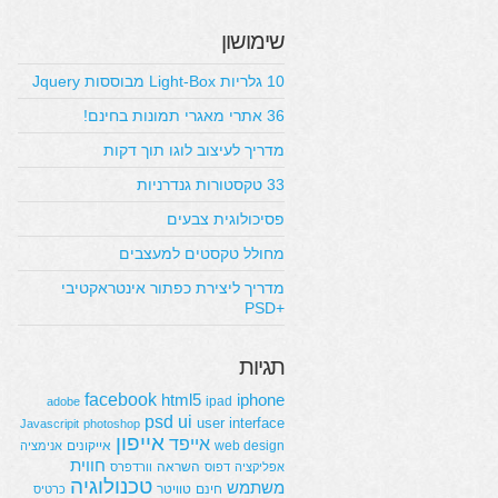
שימושון
10 גלריות Light-Box מבוססות Jquery
36 אתרי מאגרי תמונות בחינם!
מדריך לעיצוב לוגו תוך דקות
33 טקסטורות גנדרניות
פסיכולוגית צבעים
מחולל טקסטים למעצבים
מדריך ליצירת כפתור אינטראקטיבי
+PSD
תגיות
facebook
html5
iphone
ipad
adobe
psd
ui
user interface
Javascripit
photoshop
אייפון
אייפד
web design
אייקונים
אנימציה
חווית
השראה
אפליקציה
דפוס
וורדפרס
טכנולוגיה
משתמש
חינם
טוויטר
כרטיס