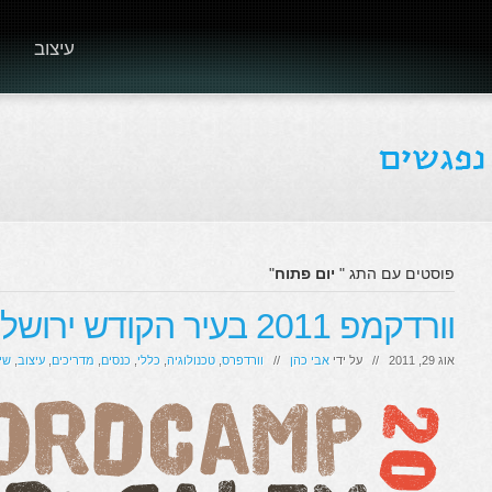
עיצוב
פוסטים עם התג "
יום פתוח
"
וורדקמפ 2011 בעיר הקודש ירושלים
אוג 29, 2011 // על ידי
אבי כהן
//
וורדפרס
,
טכנולוגיה
,
כללי
,
כנסים
,
מדריכים
,
עיצוב
,
שי