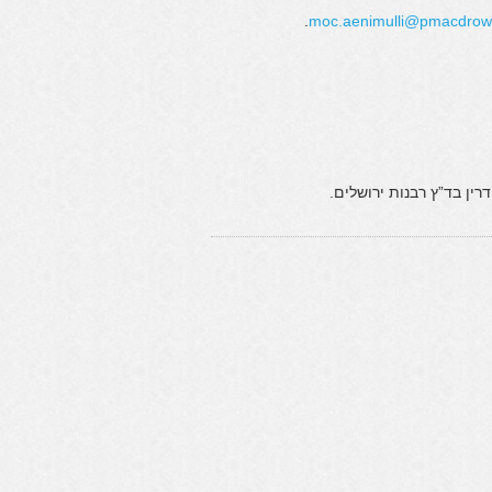
.
wordcamp@illuminea.com
רין בד”ץ רבנות ירושלים.