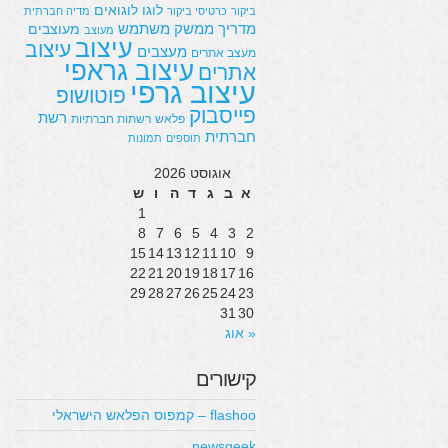
לוגו
לוגואים
ביקור
כרטיסי ביקור
מדיה חברתית
מדריך
ממשק משתמש
מעוצבים
מעוצב
עיצוב
עיצוב
מעצבים
מעצב אתרים
עיצוב גראפי
אתרים
עיצוב גרפי
פוטושופ
פייסבוק
רשת
פלאש
רשתות חברתיות
חברתית
תוספים
תמונות
אוגוסט 2026
א
ב
ג
ד
ה
ו
ש
1
8
7
6
5
4
3
2
15
14
13
12
11
10
9
22
21
20
19
18
17
16
29
28
27
26
25
24
23
31
30
« אוג
קישורים
flashoo – קמפוס הפלאש הישראלי
newsgeek