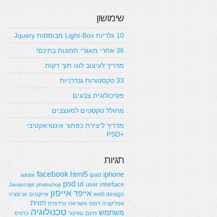
שימושון
10 גלריות Light-Box מבוססות Jquery
36 אתרי מאגרי תמונות בחינם!
מדריך לעיצוב לוגו תוך דקות
33 טקסטורות גנדרניות
פסיכולוגית צבעים
מחולל טקסטים למעצבים
מדריך ליצירת כפתור אינטראקטיבי
+PSD
תגיות
facebook
html5
iphone
ipad
adobe
psd
ui
user interface
Javascripit
photoshop
אייפון
אייפד
web design
אייקונים
אנימציה
חווית
השראה
אפליקציה
דפוס
וורדפרס
טכנולוגיה
משתמש
חינם
טוויטר
כרטיס