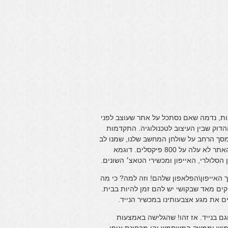
נות, נדמה שאם נסתכל על אתר שעוצב לפני
דוק שבין העיצוב לטכנולוגיה. התקדמות
מסך הרחב על שולחן המחשב שלנו, שמנו לב
שמעצבים החלו לייצר אתרים רחבים יותר, כאשר לפני כמה שנים רוחב האתר לא עלה על 800 פיקסלים. דוגמא
לולרי, האייפון ומכשירי הטאצ׳ השונים.
 האייפון\הפלאפון שלהם! וזה למה? כי מה
וקים מאד שבקושי יש להם זמן להיות בבית.
ם את מגע אצבעותינו במכשיר הנייד.
ם בנייד. אז זהו! שהגלישה באמצעות