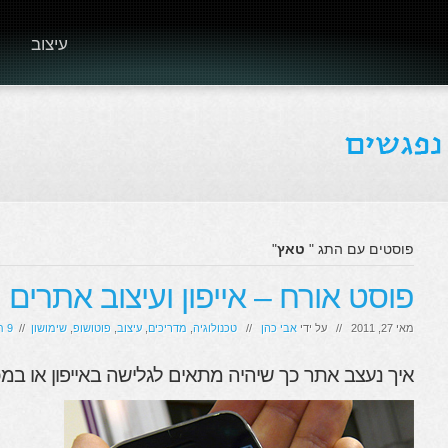
עיצוב
פוסטים עם התג "
טאץ
"
פוסט אורח – אייפון ועיצוב אתרים מאת 
מאי 27, 2011 // על ידי
אבי כהן
//
טכנולוגיה
,
מדריכים
,
עיצוב
,
פוטושופ
,
שימושון
//
9 תגובות
איך נעצב אתר כך שיהיה מתאים לגלישה באייפון או במ