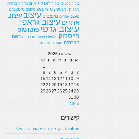
לוגו
לוגואים
ביקור
כרטיסי ביקור
מדיה חברתית
מדריך
ממשק משתמש
מעוצבים
מעוצב
עיצוב
עיצוב
מעצבים
מעצב אתרים
עיצוב גראפי
אתרים
עיצוב גרפי
פוטושופ
פייסבוק
רשת
פלאש
רשתות חברתיות
חברתית
תוספים
תמונות
אוגוסט 2026
א
ב
ג
ד
ה
ו
ש
1
8
7
6
5
4
3
2
15
14
13
12
11
10
9
22
21
20
19
18
17
16
29
28
27
26
25
24
23
31
30
« אוג
קישורים
flashoo – קמפוס הפלאש הישראלי
newsgeek