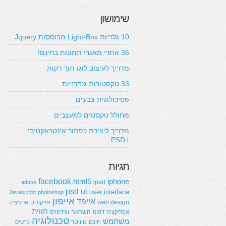
שימושון
10 גלריות Light-Box מבוססות Jquery
36 אתרי מאגרי תמונות בחינם!
מדריך לעיצוב לוגו תוך דקות
33 טקסטורות גנדרניות
פסיכולוגית צבעים
מחולל טקסטים למעצבים
מדריך ליצירת כפתור אינטראקטיבי
+PSD
תגיות
facebook
html5
iphone
ipad
adobe
psd
ui
user interface
Javascripit
photoshop
אייפון
אייפד
web design
אייקונים
אנימציה
חווית
השראה
אפליקציה
דפוס
וורדפרס
טכנולוגיה
משתמש
חינם
טוויטר
כרטיס