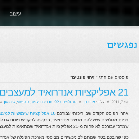
עיצוב
פוסטים עם התג "
זיהוי פונטים
"
21 אפליקציות אנדרואיד למעצבים – שחובה להכיר
אוג 7, 2011 // על ידי
אבי כהן
//
טכנולוגיה
,
כללי
,
מדריכים
,
עיצוב
,
פוטושופ
,
שימושון
//
אחרי הפוסט הקודם שבו ריכזתי עבורכם
10 אפליקציות שימושיות למעצבי אתרים שחובה להכיר
פניות מגולשים שיש להם מכשיר אנדרואיד, בבקשה להקדיש פוסט גם לחו
שמרכז עבורכם לא פחות מ-21 אפליקציות אנדרואיד שמתאימות למעצבים.
כפי שרובכם בטח שמתם לב מכשירים מבוססי מערכת הפעלה של אנדרואי