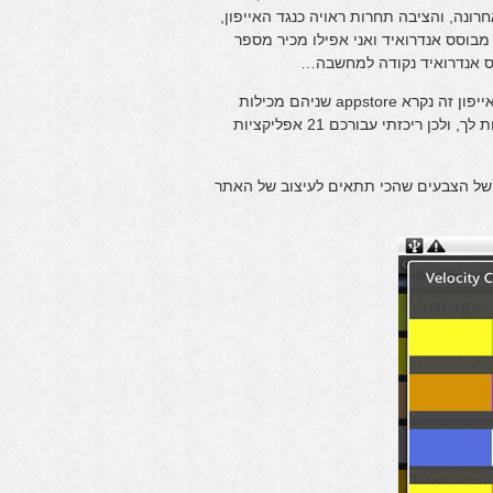
ונה, והציבה תחרות ראויה כנגד האייפון,
מבוסס אנדרואיד ואני אפילו מכיר מספר
סס אנדרואיד נקודה למחשבה…
בכל אופן, באנדרואיד יש חנות אפליקציות הנקראת אנדרואיד מארקט ובאייפון זה נקרא appstore שניהם מכילות
אלפי אפליקציות דבר שיוצר קושי למצוא את האפליקציות שהכי מתאימות לך, ולכן ריכזתי עבורכם 21 אפליקציות
ל הצבעים שהכי תתאים לעיצוב של האתר