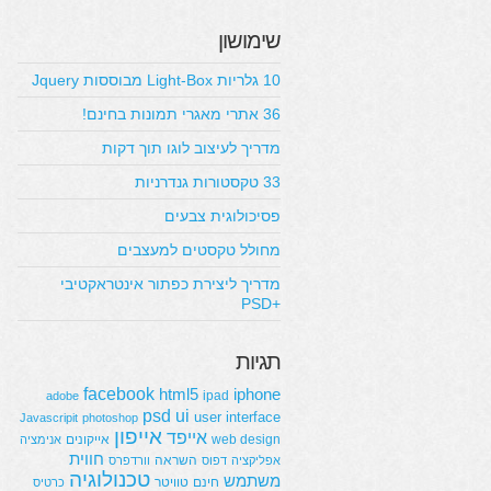
שימושון
10 גלריות Light-Box מבוססות Jquery
36 אתרי מאגרי תמונות בחינם!
מדריך לעיצוב לוגו תוך דקות
33 טקסטורות גנדרניות
פסיכולוגית צבעים
מחולל טקסטים למעצבים
מדריך ליצירת כפתור אינטראקטיבי
+PSD
תגיות
facebook
html5
iphone
ipad
adobe
psd
ui
user interface
Javascripit
photoshop
אייפון
אייפד
web design
אייקונים
אנימציה
חווית
השראה
אפליקציה
דפוס
וורדפרס
טכנולוגיה
משתמש
חינם
טוויטר
כרטיס