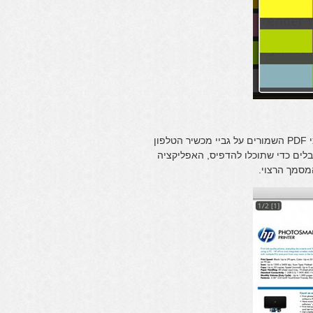
– האפליקציה הזו מאפשרת לכם להדפיס מסמכי PDF השמורים על גביי מכשיר הטלפון
לים כדי שתוכלו להדפיס, האפליקציה