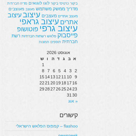
לוגו
לוגואים
ביקור
כרטיסי ביקור
מדיה חברתית
מדריך
ממשק משתמש
מעוצבים
מעוצב
עיצוב
עיצוב
מעצבים
מעצב אתרים
עיצוב גראפי
אתרים
עיצוב גרפי
פוטושופ
פייסבוק
רשת
פלאש
רשתות חברתיות
חברתית
תוספים
תמונות
אוגוסט 2026
א
ב
ג
ד
ה
ו
ש
1
8
7
6
5
4
3
2
15
14
13
12
11
10
9
22
21
20
19
18
17
16
29
28
27
26
25
24
23
31
30
« אוג
קישורים
flashoo – קמפוס הפלאש הישראלי
newsgeek