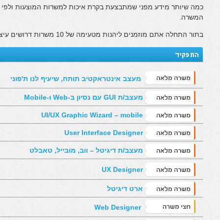
כמה שיותר מידע מפני שמתבצעת בקרת איכות למשרות המוצעות ולפי 
המשרה.
בתור התחלה אתם מוזמנים ליהנות מטעימה של 10 משרות דרושים עיצוב גרפי לחודש יוני (גרסת בטא)
מעצב אינטראקטיב תותח, שיעיף לנו ת'פוני
מעצב/ת GUI עם נסיון ב-Web ו-Mobile
UI/UX Graphic Wizard – mobile
User Interface Designer
מעצב/ת דיגיטל – ווב, מובייל, טאבלט
UX Designer
ארט דיגיטל
Web Designer