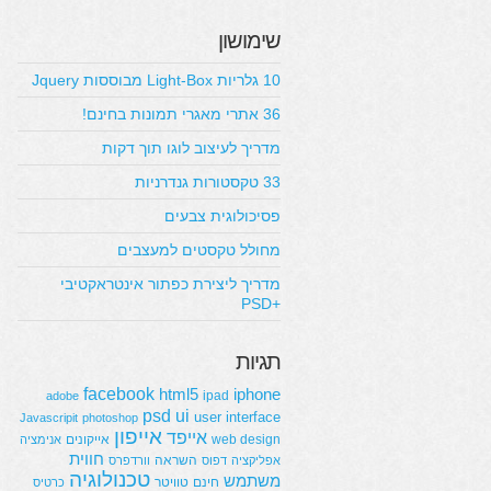
שימושון
10 גלריות Light-Box מבוססות Jquery
36 אתרי מאגרי תמונות בחינם!
מדריך לעיצוב לוגו תוך דקות
33 טקסטורות גנדרניות
פסיכולוגית צבעים
מחולל טקסטים למעצבים
מדריך ליצירת כפתור אינטראקטיבי
+PSD
תגיות
facebook
html5
iphone
ipad
adobe
psd
ui
user interface
Javascripit
photoshop
אייפון
אייפד
web design
אייקונים
אנימציה
חווית
השראה
אפליקציה
דפוס
וורדפרס
טכנולוגיה
משתמש
חינם
טוויטר
כרטיס