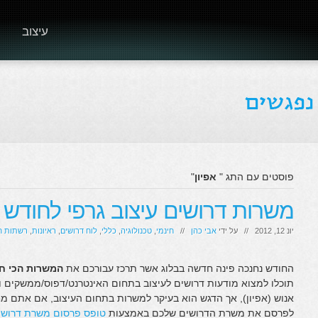
עיצוב
פוסטים עם התג "
אפיון
"
משרות דרושים עיצוב גרפי לחודש יו
יונ 12, 2012 // על ידי
אבי כהן
//
חינמי
,
טכנולוגיה
,
כללי
,
לוח דרושים
,
ראיונות
,
רשתות ח
החודש נחנכה פינה חדשה בבלוג אשר תרכז עבורכם את
המשרות הכי ח
תוכלו למצוא מודעות דרושים לעיצוב בתחום האינטרנט/דפוס/ממשקים ו
אנוש (אפיון), אך הדגש הוא בעיקר למשרות בתחום העיצוב, אם אתם 
לפרסם את משרת הדרושים שלכם באמצעות
טופס פרסום משרת דרושי