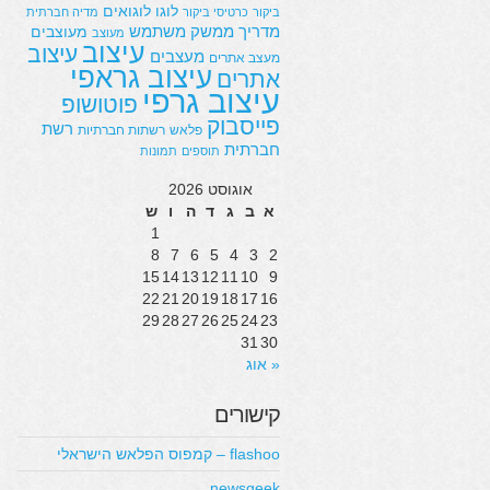
לוגו
לוגואים
ביקור
כרטיסי ביקור
מדיה חברתית
מדריך
ממשק משתמש
מעוצבים
מעוצב
עיצוב
עיצוב
מעצבים
מעצב אתרים
עיצוב גראפי
אתרים
עיצוב גרפי
פוטושופ
פייסבוק
רשת
פלאש
רשתות חברתיות
חברתית
תוספים
תמונות
אוגוסט 2026
א
ב
ג
ד
ה
ו
ש
1
8
7
6
5
4
3
2
15
14
13
12
11
10
9
22
21
20
19
18
17
16
29
28
27
26
25
24
23
31
30
« אוג
קישורים
flashoo – קמפוס הפלאש הישראלי
newsgeek