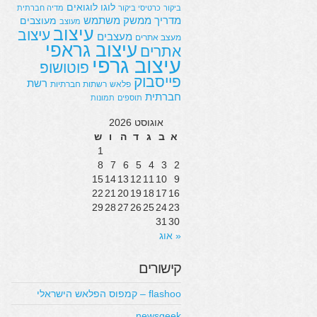
לוגו
לוגואים
ביקור
כרטיסי ביקור
מדיה חברתית
מדריך
ממשק משתמש
מעוצבים
מעוצב
עיצוב
עיצוב
מעצבים
מעצב אתרים
עיצוב גראפי
אתרים
עיצוב גרפי
פוטושופ
פייסבוק
רשת
פלאש
רשתות חברתיות
חברתית
תוספים
תמונות
אוגוסט 2026
א
ב
ג
ד
ה
ו
ש
1
8
7
6
5
4
3
2
15
14
13
12
11
10
9
22
21
20
19
18
17
16
29
28
27
26
25
24
23
31
30
« אוג
קישורים
flashoo – קמפוס הפלאש הישראלי
newsgeek