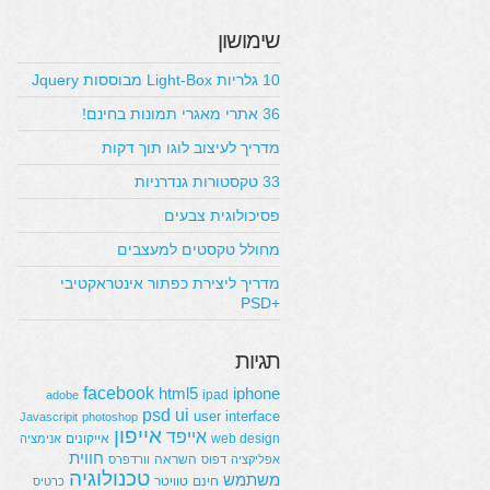
שימושון
10 גלריות Light-Box מבוססות Jquery
36 אתרי מאגרי תמונות בחינם!
מדריך לעיצוב לוגו תוך דקות
33 טקסטורות גנדרניות
פסיכולוגית צבעים
מחולל טקסטים למעצבים
מדריך ליצירת כפתור אינטראקטיבי
+PSD
תגיות
facebook
html5
iphone
ipad
adobe
psd
ui
user interface
Javascripit
photoshop
אייפון
אייפד
web design
אייקונים
אנימציה
חווית
השראה
אפליקציה
דפוס
וורדפרס
טכנולוגיה
משתמש
חינם
טוויטר
כרטיס